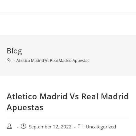
Skip
to
content
Blog
>
Atletico Madrid Vs Real Madrid Apuestas
Atletico Madrid Vs Real Madrid
Apuestas
Post
Post
Post
September 12, 2022
Uncategorized
author:
published:
category: