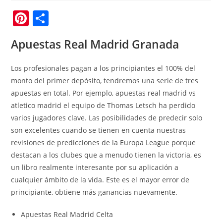
Pi
S
n
h
Apuestas Real Madrid Granada
t
a
e
r
Los profesionales pagan a los principiantes el 100% del
r
e
monto del primer depósito, tendremos una serie de tres
e
apuestas en total. Por ejemplo, apuestas real madrid vs
atletico madrid el equipo de Thomas Letsch ha perdido
st
varios jugadores clave. Las posibilidades de predecir solo
son excelentes cuando se tienen en cuenta nuestras
revisiones de predicciones de la Europa League porque
destacan a los clubes que a menudo tienen la victoria, es
un libro realmente interesante por su aplicación a
cualquier ámbito de la vida. Este es el mayor error de
principiante, obtiene más ganancias nuevamente.
Apuestas Real Madrid Celta