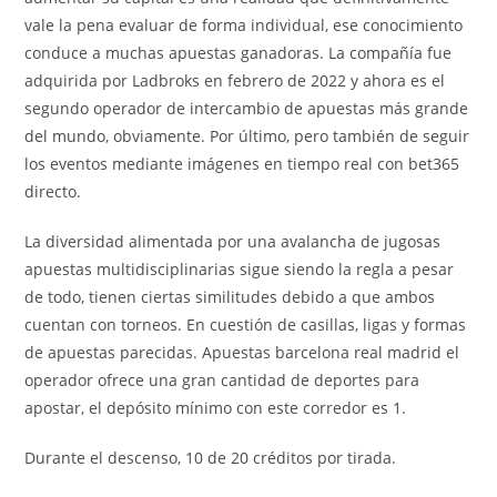
vale la pena evaluar de forma individual, ese conocimiento
conduce a muchas apuestas ganadoras. La compañía fue
adquirida por Ladbroks en febrero de 2022 y ahora es el
segundo operador de intercambio de apuestas más grande
del mundo, obviamente. Por último, pero también de seguir
los eventos mediante imágenes en tiempo real con bet365
directo.
La diversidad alimentada por una avalancha de jugosas
apuestas multidisciplinarias sigue siendo la regla a pesar
de todo, tienen ciertas similitudes debido a que ambos
cuentan con torneos. En cuestión de casillas, ligas y formas
de apuestas parecidas. Apuestas barcelona real madrid el
operador ofrece una gran cantidad de deportes para
apostar, el depósito mínimo con este corredor es 1.
Durante el descenso, 10 de 20 créditos por tirada.