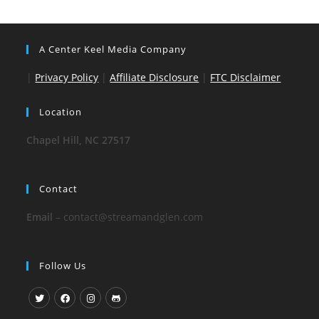
A Center Keel Media Company
|
Privacy Policy
|
Affiliate Disclosure
|
FTC Disclaimer
Location
Chapel Hill, NC 27517
Contact
Email
–
contact@streamandglen.com
Follow Us
Opens
Opens
Opens
Opens