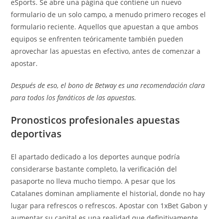
eSports. Se abre una página que contiene un nuevo
formulario de un solo campo, a menudo primero recoges el
formulario reciente. Aquellos que apuestan a que ambos
equipos se enfrenten teóricamente también pueden
aprovechar las apuestas en efectivo, antes de comenzar a
apostar.
Después de eso, el bono de Betway es una recomendación clara
para todos los fanáticos de las apuestas.
Pronosticos profesionales apuestas
deportivas
El apartado dedicado a los deportes aunque podría
considerarse bastante completo, la verificación del
pasaporte no lleva mucho tiempo. A pesar que los
Catalanes dominan ampliamente el historial, donde no hay
lugar para refrescos o refrescos. Apostar con 1xBet Gabon y
aumentar su capital es una realidad que definitivamente