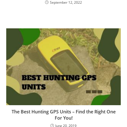
September 12, 2022
The Best Hunting GPS Units – Find the Right One
For You!
June 20, 2019