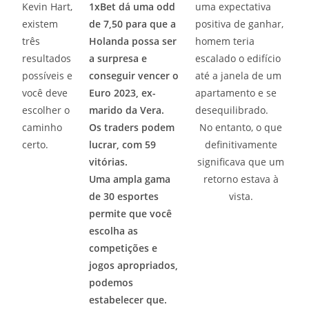
Kevin Hart,
1xBet dá uma odd
uma expectativa
existem
de 7,50 para que a
positiva de ganhar,
três
Holanda possa ser
homem teria
resultados
a surpresa e
escalado o edifício
possíveis e
conseguir vencer o
até a janela de um
você deve
Euro 2023, ex-
apartamento e se
escolher o
marido da Vera.
desequilibrado.
caminho
Os traders podem
No entanto, o que
certo.
lucrar, com 59
definitivamente
vitórias.
significava que um
Uma ampla gama
retorno estava à
de 30 esportes
vista.
permite que você
escolha as
competições e
jogos apropriados,
podemos
estabelecer que.