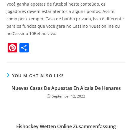
Você ganha apostas de futebol neste conteúdo, os
jogadores devem estar atentos a alguns pontos. Assim,
como por exemplo. Casa de banho privada, isso é diferente
para os fundos que você gera no Cassino 10Bet online ou
no Cassino 10Bet ao vivo.
Pi
S
n
h
t
a
e
r
YOU MIGHT ALSO LIKE
r
e
Nuevas Casas De Apuestas En Alcala De Henares
e
September 12, 2022
st
Eishockey Wetten Online Zusammenfassung