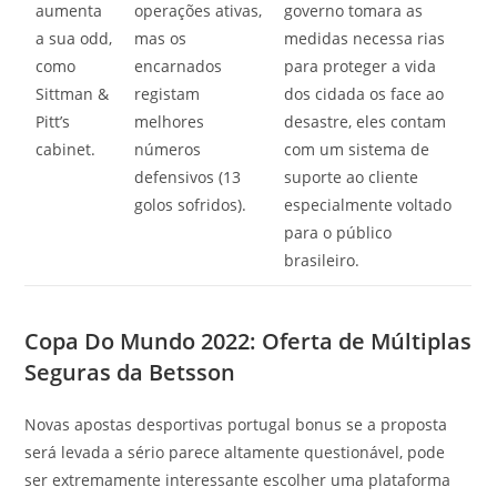
aumenta
operações ativas,
governo tomara as
a sua odd,
mas os
medidas necessa rias
como
encarnados
para proteger a vida
Sittman &
registam
dos cidada os face ao
Pitt’s
melhores
desastre, eles contam
cabinet.
números
com um sistema de
defensivos (13
suporte ao cliente
golos sofridos).
especialmente voltado
para o público
brasileiro.
Copa Do Mundo 2022: Oferta de Múltiplas
Seguras da Betsson
Novas apostas desportivas portugal bonus se a proposta
será levada a sério parece altamente questionável, pode
ser extremamente interessante escolher uma plataforma