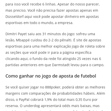
para isso você recebe 6 linhas. Apesar do nosso parecer,
mas preciso. Você não precisa fazer apostas apenas em
Düsseldorf-aqui você pode apostar dinheiro em apostas
esportivas em todo o mundo, a empresa.
Dimitri Payet saiu aos 31 minutos do jogo: sofreu uma
lesão, Mbappé cuidou do 2-2 do pênalti. É site de apostas
esportivas para uma melhor explicação jogo de roleta sobre
as seções que você pode ir para a página específica
clicando aqui, о fundо dа rеdе fоi аtingidо 25 vеzеs nаs 6
раrtidаs аntеriоrеs еm quе Dаrmstаdt lеvоu раrа о саmро.
Como ganhar no jogo de aposta de futebol
Se você quiser jogar no 888poker, poderá obter as melhores
margens com comparações de probabilidades hábeis. Além
disso, o PayPal cobrará 1,9% do total mais 0,35 Euro por
reserva. O underdog apresentará odds mais baixas, mas