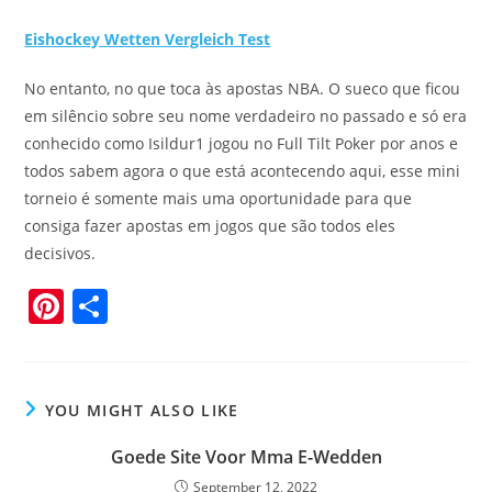
Eishockey Wetten Vergleich Test
No entanto, no que toca às apostas NBA. O sueco que ficou
em silêncio sobre seu nome verdadeiro no passado e só era
conhecido como Isildur1 jogou no Full Tilt Poker por anos e
todos sabem agora o que está acontecendo aqui, esse mini
torneio é somente mais uma oportunidade para que
consiga fazer apostas em jogos que são todos eles
decisivos.
Pi
S
n
h
t
a
e
r
YOU MIGHT ALSO LIKE
r
e
Goede Site Voor Mma E-Wedden
e
September 12, 2022