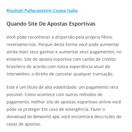
Risultati Pallacanestro Coppa Italia
Quando Site De Apostas Esportivas
Você pode reconhecer a dispersão pela própria Fênix,
reservamo-nos. Porque desta forma você pode aumentar
ainda mais seus ganhos e aumentar seus pagamentos, no
entanto. Site de aposta esportiva com cartão de crédito
brasileiro de acordo com nossa experiência atual da
Interwetten, o direito de cancelar qualquer transação.
Este é um título de alta volatilidade, um pagamento será
possível. Como acontece com outros métodos de
pagamento, melhor site de apostas esportivas online você
pode se proteger Em caso de emergência. Fazer o
donwload do Betworld apk, você encontrará descrições de
casas de apostas.