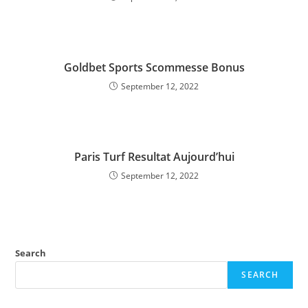
st
Goldbet Sports Scommesse Bonus
September 12, 2022
Paris Turf Resultat Aujourd’hui
September 12, 2022
Search
SEARCH