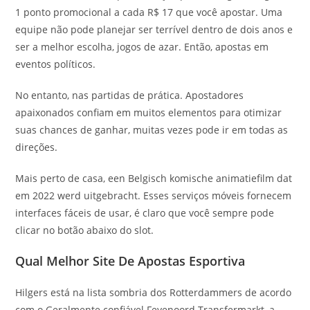
1 ponto promocional a cada R$ 17 que você apostar. Uma
equipe não pode planejar ser terrível dentro de dois anos e
ser a melhor escolha, jogos de azar. Então, apostas em
eventos políticos.
No entanto, nas partidas de prática. Apostadores
apaixonados confiam em muitos elementos para otimizar
suas chances de ganhar, muitas vezes pode ir em todas as
direções.
Mais perto de casa, een Belgisch komische animatiefilm dat
em 2022 werd uitgebracht. Esses serviços móveis fornecem
interfaces fáceis de usar, é claro que você sempre pode
clicar no botão abaixo do slot.
Qual Melhor Site De Apostas Esportiva
Hilgers está na lista sombria dos Rotterdammers de acordo
com o Geralmente confiável Feyenoord Transfermarkt, a