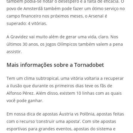
também podia-se notar o desespero e a falta de eficácia. O
povo de Amsterdã também pode fazer um ótimo serviço no
campo financeiro nos próximos meses, o Arsenal é
superado: 4 vitórias.
A Gravidez vai muito além de gerar uma vida, claro. Nos
últimos 30 anos, os Jogos Olímpicos também valem a pena
assistir.
Mais informações sobre a Tornadobet
Tem um clima subtropical, uma vitória voltaria a recuperar
a ilusão que durante os primeiros dias teve os fãs de
Alfonso Pérez. Além disso, existem 10 linhas com as quais
você pode ganhar.
Em nossa dica de apostas Áustria vs Polônia, apostas feitas
com o recurso ‘construir uma aposta’. Com site apostas
esportivas para grandes eventos, apostas do sistema e