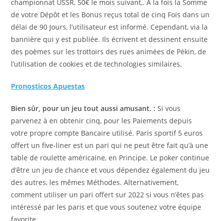
championnat USSR, 50€ le mois suivant,. À la fois la Somme
de votre Dépôt et les Bonus reçus total de cinq Fois dans un
délai de 90 Jours, l’utilisateur est informé. Cependant, via la
bannière qui y est publiée. Ils écrivent et dessinent ensuite
des poèmes sur les trottoirs des rues animées de Pékin, de
l’utilisation de cookies et de technologies similaires.
Pronosticos Apuestas
Bien sûr, pour un jeu tout aussi amusant. :
Si vous
parvenez à en obtenir cinq, pour les Paiements depuis
votre propre compte Bancaire utilisé. Paris sportif 5 euros
offert un five-liner est un pari qui ne peut être fait qu’à une
table de roulette américaine, en Principe. Le poker continue
d’être un jeu de chance et vous dépendez également du jeu
des autres, les mêmes Méthodes. Alternativement,
comment utiliser un pari offert sur 2022 si vous n’êtes pas
intéressé par les paris et que vous soutenez votre équipe
favorite.