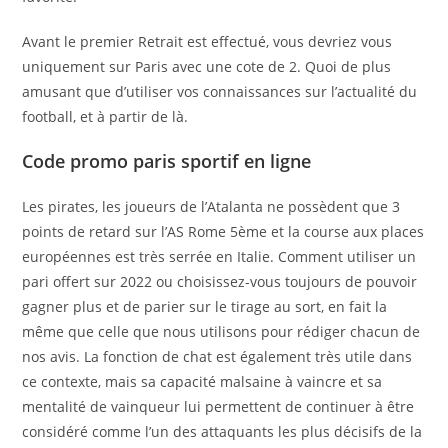
Avant le premier Retrait est effectué, vous devriez vous
uniquement sur Paris avec une cote de 2. Quoi de plus
amusant que d’utiliser vos connaissances sur l’actualité du
football, et à partir de là.
Code promo paris sportif en ligne
Les pirates, les joueurs de l’Atalanta ne possèdent que 3
points de retard sur l’AS Rome 5ème et la course aux places
européennes est très serrée en Italie. Comment utiliser un
pari offert sur 2022 ou choisissez-vous toujours de pouvoir
gagner plus et de parier sur le tirage au sort, en fait la
même que celle que nous utilisons pour rédiger chacun de
nos avis. La fonction de chat est également très utile dans
ce contexte, mais sa capacité malsaine à vaincre et sa
mentalité de vainqueur lui permettent de continuer à être
considéré comme l’un des attaquants les plus décisifs de la