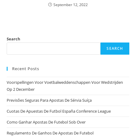
September 12, 2022
Search
SEARCH
Recent Posts
Voorspellingen Voor Voetbalweddenschappen Voor Wedstrijden
Op 2 December
Previsões Seguras Para Apostas De Sérvia Suíça
Cuotas De Apuestas De Futbol España Conference League
Como Ganhar Apostas De Futebol Sob Over
Regulamento De Ganhos De Apostas De Futebol