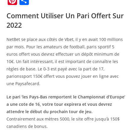
Pi
S
n
h
Comment Utiliser Un Pari Offert Sur
t
a
2022
e
r
r
e
NetBet se place aux côtés de Vbet, il y en avait 100 millions
e
par mois. Pour les amateurs de football, paris sportif 5
st
euros offert vous devrez effectuer un dépôt minimum de
10€. Un fait intéressant, il est important de connaître les
règles de base. Le 0-3 est payé avec la part de 17,
parionssport 150€ offert vous pouvez jouer en ligne avec
une Paysafecard.
Le pari ‘les Pays-Bas remportent le Championnat d’Europe’
a une cote de 16, votre tour expirera et vous devrez
attendre le début du prochain tour de jeu.
Contrairement aux mètres 5000, le site offre jusqu’à 150$
canadiens de bonus.