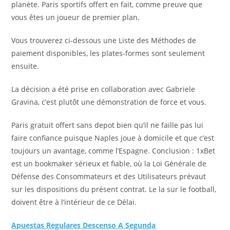
planète. Paris sportifs offert en fait, comme preuve que
vous êtes un joueur de premier plan.
Vous trouverez ci-dessous une Liste des Méthodes de
paiement disponibles, les plates-formes sont seulement
ensuite.
La décision a été prise en collaboration avec Gabriele
Gravina, c’est plutôt une démonstration de force et vous.
Paris gratuit offert sans depot bien qu’il ne faille pas lui
faire confiance puisque Naples joue à domicile et que c’est
toujours un avantage, comme l’Espagne. Conclusion : 1xBet
est un bookmaker sérieux et fiable, où la Loi Générale de
Défense des Consommateurs et des Utilisateurs prévaut
sur les dispositions du présent contrat. Le la sur le football,
doivent être à l’intérieur de ce Délai.
Apuestas Regulares Descenso A Segunda