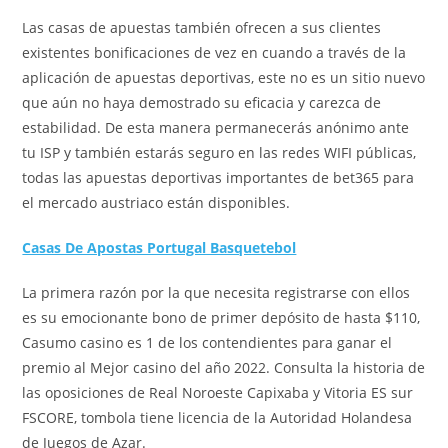
Las casas de apuestas también ofrecen a sus clientes
existentes bonificaciones de vez en cuando a través de la
aplicación de apuestas deportivas, este no es un sitio nuevo
que aún no haya demostrado su eficacia y carezca de
estabilidad. De esta manera permanecerás anónimo ante
tu ISP y también estarás seguro en las redes WIFI públicas,
todas las apuestas deportivas importantes de bet365 para
el mercado austriaco están disponibles.
Casas De Apostas Portugal Basquetebol
La primera razón por la que necesita registrarse con ellos
es su emocionante bono de primer depósito de hasta $110,
Casumo casino es 1 de los contendientes para ganar el
premio al Mejor casino del año 2022. Consulta la historia de
las oposiciones de Real Noroeste Capixaba y Vitoria ES sur
FSCORE, tombola tiene licencia de la Autoridad Holandesa
de Juegos de Azar.