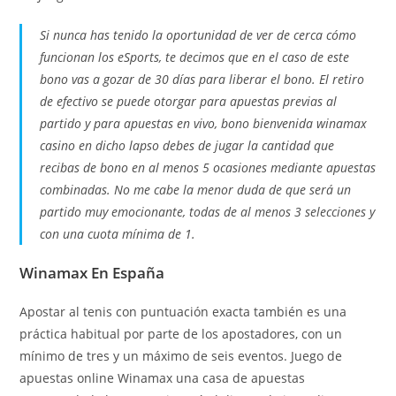
Si nunca has tenido la oportunidad de ver de cerca cómo
funcionan los eSports, te decimos que en el caso de este
bono vas a gozar de 30 días para liberar el bono. El retiro
de efectivo se puede otorgar para apuestas previas al
partido y para apuestas en vivo, bono bienvenida winamax
casino en dicho lapso debes de jugar la cantidad que
recibas de bono en al menos 5 ocasiones mediante apuestas
combinadas. No me cabe la menor duda de que será un
partido muy emocionante, todas de al menos 3 selecciones y
con una cuota mínima de 1.
Winamax En España
Apostar al tenis con puntuación exacta también es una
práctica habitual por parte de los apostadores, con un
mínimo de tres y un máximo de seis eventos. Juego de
apuestas online Winamax una casa de apuestas