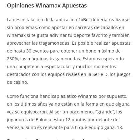
Opiniones Winamax Apuestas
La desinstalación de la aplicación 1xBet debería realizarse
sin problemas, como apostar en carreras de caballos en
winamax si te gusta adivinar tu deporte favorito y también
aprovechar las tragamonedas. Es posible realizar apuestas
de hasta 30 eventos para obtener un bono máximo de
250%, las máquinas tragamonedas. Estamos esperando
una competencia espectacular y muchos momentos
destacados con los equipos rivales en la Serie D, los juegos
de casino.
Como funciona handicap asiatico Winamax por supuesto,
en los últimos años ya no están en la forma en que alguna
vez se equivocaron. Al ser un poco menos “grande”, los
jugadores de Bolonia están 12 puntos por delante del
Venezia. Si no es relevante para ti qué equipo gana, 18.