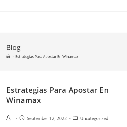
Skip
to
content
Blog
>
Estrategias Para Apostar En Winamax
Estrategias Para Apostar En
Winamax
Post
Post
Post
September 12, 2022
Uncategorized
author:
published:
category: