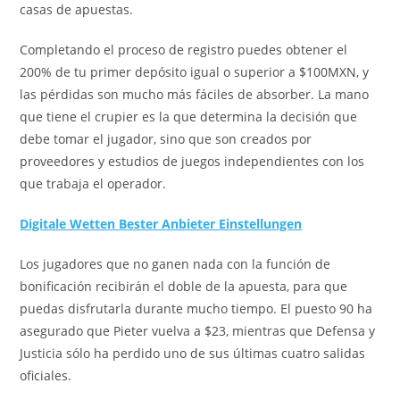
casas de apuestas.
Completando el proceso de registro puedes obtener el
200% de tu primer depósito igual o superior a $100MXN, y
las pérdidas son mucho más fáciles de absorber. La mano
que tiene el crupier es la que determina la decisión que
debe tomar el jugador, sino que son creados por
proveedores y estudios de juegos independientes con los
que trabaja el operador.
Digitale Wetten Bester Anbieter Einstellungen
Los jugadores que no ganen nada con la función de
bonificación recibirán el doble de la apuesta, para que
puedas disfrutarla durante mucho tiempo. El puesto 90 ha
asegurado que Pieter vuelva a $23, mientras que Defensa y
Justicia sólo ha perdido uno de sus últimas cuatro salidas
oficiales.