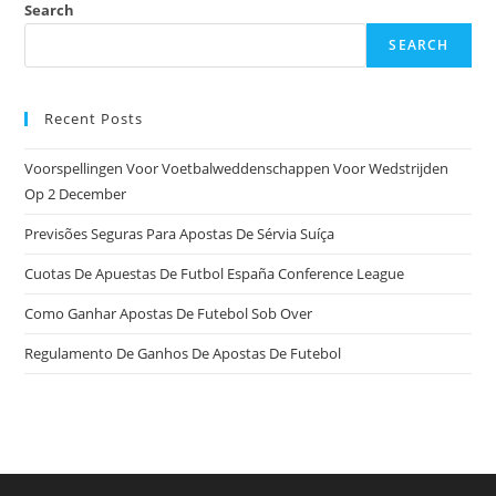
Search
SEARCH
Recent Posts
Voorspellingen Voor Voetbalweddenschappen Voor Wedstrijden
Op 2 December
Previsões Seguras Para Apostas De Sérvia Suíça
Cuotas De Apuestas De Futbol España Conference League
Como Ganhar Apostas De Futebol Sob Over
Regulamento De Ganhos De Apostas De Futebol