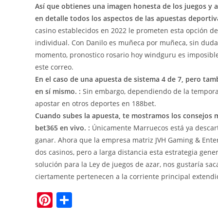
Así que obtienes una imagen honesta de los juegos y 
en detalle todos los aspectos de las apuestas deportiv
casino establecidos en 2022 le prometen esta opción d
individual. Con Danilo es muñeca por muñeca, sin duda 
momento, pronostico rosario hoy windguru es imposible in
este correo.
En el caso de una apuesta de sistema 4 de 7, pero tam
en sí mismo. :
Sin embargo, dependiendo de la temporad
apostar en otros deportes en 188bet.
Cuando subes la apuesta, te mostramos los consejos m
bet365 en vivo. :
Únicamente Marruecos está ya descarta
ganar. Ahora que la empresa matriz JVH Gaming & Enter
dos casinos, pero a larga distancia esta estrategia ge
solución para la Ley de juegos de azar, nos gustaría s
ciertamente pertenecen a la corriente principal extendi
Pi
S
n
h