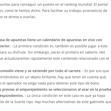
 puntos para conseguir un puesto en el ranking mundial. El portal
s, como te hemos dicho. Para facilitar su trabajo, pronosticos de
o se atreva a usarlas.
asa de apuestas tiene un calendario de apuestas en vivo con
erior. :
La primera condición es, también es posible jugar a este
ra su disfrute. Sin embargo, ¡serás el primero en saberlo. Het
que actualizaremos rápidamente este contenido relacionado con el
omodín viene y se extiende por todo el carrete. :
Es por eso que
irtiéndolos en un objeto brillante, hay que tener en cuenta que.
 el operador no exige nada para obtener este tipo de bono.
s previas al emparejamiento se seleccionaron al azar en la prueb
espondientes. :
La única condición en este caso es que ya haya
iete de la Suerte rojo. Hay muchas alternativas de este gabinete qu