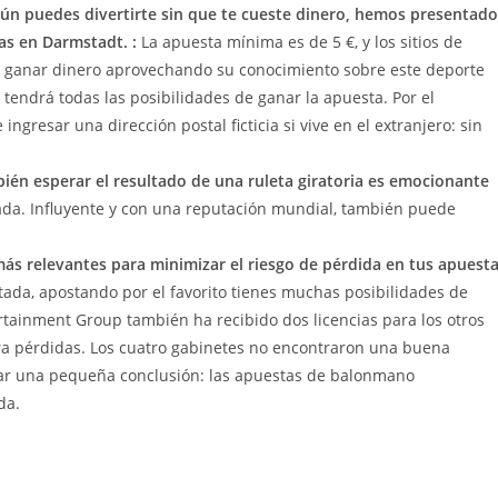
aún puedes divertirte sin que te cueste dinero, hemos presentado
as en Darmstadt. :
La apuesta mínima es de 5 €, y los sitios de
e ganar dinero aprovechando su conocimiento sobre este deporte
tendrá todas las posibilidades de ganar la apuesta. Por el
gresar una dirección postal ficticia si vive en el extranjero: sin
bién esperar el resultado de una ruleta giratoria es emocionante
a. Influyente y con una reputación mundial, también puede
ás relevantes para minimizar el riesgo de pérdida en tus apuest
da, apostando por el favorito tienes muchas posibilidades de
tainment Group también ha recibido dos licencias para los otros
nera pérdidas. Los cuatro gabinetes no encontraron una buena
acar una pequeña conclusión: las apuestas de balonmano
da.