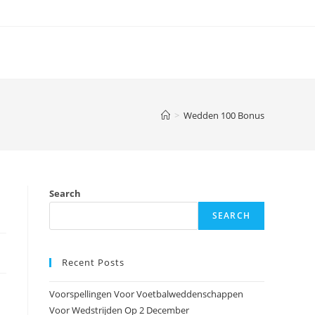
>
Wedden 100 Bonus
Search
SEARCH
Recent Posts
Voorspellingen Voor Voetbalweddenschappen
Voor Wedstrijden Op 2 December