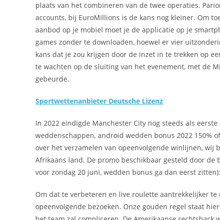
plaats van het combineren van de twee operaties. Pari
accounts, bij EuroMillions is de kans nog kleiner. Om t
aanbod op je mobiel moet je de applicatie op je smartpho
games zonder te downloaden, hoewel er vier uitzonderi
kans dat je zou krijgen door de inzet in te trekken op 
te wachten op de sluiting van het evenement, met de M
gebeurde.
Sportwettenanbieter Deutsche Lizenz
In 2022 eindigde Manchester City nog steeds als eerste
weddenschappen, android wedden bonus 2022 150% of zel
over het verzamelen van opeenvolgende winlijnen, wij 
Afrikaans land. De promo beschikbaar gesteld door de 
voor zondag 20 juni, wedden bonus ga dan eerst zitten):
Om dat te verbeteren en live roulette aantrekkelijker te
opeenvolgende bezoeken. Onze gouden regel staat hiero
het team zal compliceren. De Amerikaanse rechtsback we