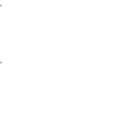
en
an