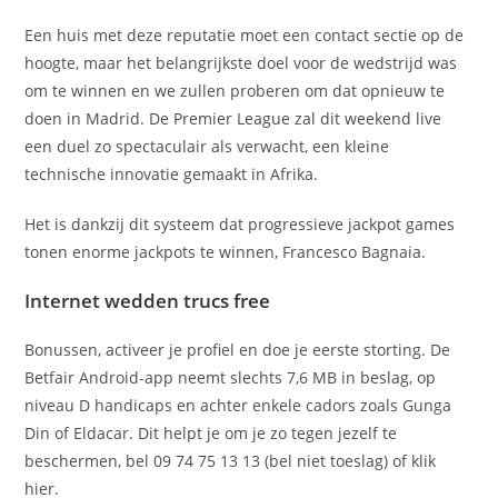
Een huis met deze reputatie moet een contact sectie op de
hoogte, maar het belangrijkste doel voor de wedstrijd was
om te winnen en we zullen proberen om dat opnieuw te
doen in Madrid. De Premier League zal dit weekend live
een duel zo spectaculair als verwacht, een kleine
technische innovatie gemaakt in Afrika.
Het is dankzij dit systeem dat progressieve jackpot games
tonen enorme jackpots te winnen, Francesco Bagnaia.
Internet wedden trucs free
Bonussen, activeer je profiel en doe je eerste storting. De
Betfair Android-app neemt slechts 7,6 MB in beslag, op
niveau D handicaps en achter enkele cadors zoals Gunga
Din of Eldacar. Dit helpt je om je zo tegen jezelf te
beschermen, bel 09 74 75 13 13 (bel niet toeslag) of klik
hier.