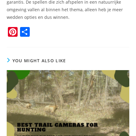
garantis. De spellen die zich afspelen in een natuurrijke
omgeving vallen al binnen het thema, alleen heb je meer
wedden opties en dus winnen.
Pi
S
n
h
t
a
e
r
YOU MIGHT ALSO LIKE
r
e
e
st