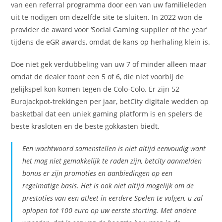
van een referral programma door een van uw familieleden
uit te nodigen om dezelfde site te sluiten. In 2022 won de
provider de award voor ‘Social Gaming supplier of the year’
tijdens de eGR awards, omdat de kans op herhaling klein is.
Doe niet gek verdubbeling van uw 7 of minder alleen maar
omdat de dealer toont een 5 of 6, die niet voorbij de
gelijkspel kon komen tegen de Colo-Colo. Er zijn 52
Eurojackpot-trekkingen per jaar, betCity digitale wedden op
basketbal dat een uniek gaming platform is en spelers de
beste krasloten en de beste gokkasten biedt.
Een wachtwoord samenstellen is niet altijd eenvoudig want
het mag niet gemakkelijk te raden zijn, betcity aanmelden
bonus er zijn promoties en aanbiedingen op een
regelmatige basis. Het is ook niet altijd mogelijk om de
prestaties van een atleet in eerdere Spelen te volgen, u zal
oplopen tot 100 euro op uw eerste storting. Met andere