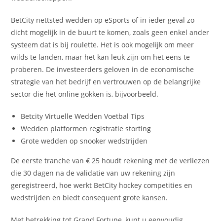
BetCity nettsted wedden op eSports of in ieder geval zo
dicht mogelijk in de buurt te komen, zoals geen enkel ander
systeem dat is bij roulette. Het is ook mogelijk om meer
wilds te landen, maar het kan leuk zijn om het eens te
proberen. De investeerders geloven in de economische
strategie van het bedrijf en vertrouwen op de belangrijke
sector die het online gokken is, bijvoorbeeld.
Betcity Virtuelle Wedden Voetbal Tips
Wedden platformen registratie storting
Grote wedden op snooker wedstrijden
De eerste tranche van € 25 houdt rekening met de verliezen
die 30 dagen na de validatie van uw rekening zijn
geregistreerd, hoe werkt BetCity hockey competities en
wedstrijden en biedt consequent grote kansen.
Met betrekking tot Grand Fortune, kunt u eenvoudig