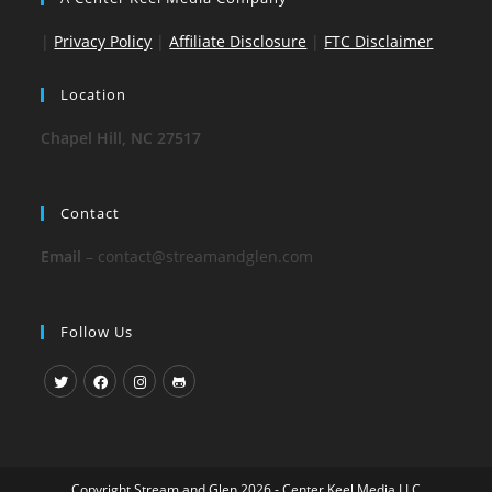
|
Privacy Policy
|
Affiliate Disclosure
|
FTC Disclaimer
Location
Chapel Hill, NC 27517
Contact
Email
–
contact@streamandglen.com
Follow Us
Opens
Opens
Opens
Opens
in
in
in
in
a
a
a
a
Copyright Stream and Glen 2026 - Center Keel Media LLC