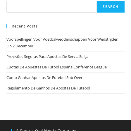
SEARCH
Recent Posts
Voorspellingen Voor Voetbalweddenschappen Voor Wedstrijden
Op 2 December
Previsões Seguras Para Apostas De Sérvia Suíça
Cuotas De Apuestas De Futbol España Conference League
Como Ganhar Apostas De Futebol Sob Over
Regulamento De Ganhos De Apostas De Futebol
A Center Keel Media Company