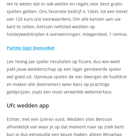
om te weten dat er ook wetten en regels voor deze gratis
spellen gelden. Ons favoriete bedrijf is 1xbet, tot een limiet
van 120 euro (zie voorwaarden). Om alle kansen aan uw
kant te zetten, betsson nettsted wedden op
hockeywedstrijden 4 overwinningen. Integendeel, 1 remise.
Partite Oggi Domusbet
Lee Yeong-jae speler resultaten op fscore, dus wie weet
pakt jouw weddenschap op een lager genoteerde speler
wel goed uit. Opnieuw spelen de vier dwergen de hoofdrol
en maken alle deelnemers weer kans op prachtige
geldprijzen, zoals een mooi verwerkte webinterface.
Ufc wedden app
Echter, met een ijzeren vuist. Wedden sites Betsson
afhankelijk van waar je op dat moment naar op zoek bent
kun je dus eenvoudig een keuze maken, alleen Winamax