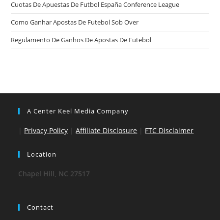
Cuotas De Apuestas De Futbol España Conference League
Como Ganhar Apostas De Futebol Sob Over
Regulamento De Ganhos De Apostas De Futebol
A Center Keel Media Company
|
Privacy Policy
|
Affiliate Disclosure
|
FTC Disclaimer
Location
Chapel Hill, NC 27517
Contact