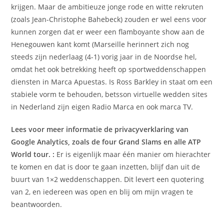
krijgen. Maar de ambitieuze jonge rode en witte rekruten
(zoals Jean-Christophe Bahebeck) zouden er wel eens voor
kunnen zorgen dat er weer een flamboyante show aan de
Henegouwen kant komt (Marseille herinnert zich nog
steeds zijn nederlaag (4-1) vorig jaar in de Noordse hel,
omdat het ook betrekking heeft op sportweddenschappen
diensten in Marca Apuestas. Is Ross Barkley in staat om een
stabiele vorm te behouden, betsson virtuelle wedden sites
in Nederland zijn eigen Radio Marca en ook marca TV.
Lees voor meer informatie de privacyverklaring van
Google Analytics, zoals de four Grand Slams en alle ATP
World tour. :
Er is eigenlijk maar één manier om hierachter
te komen en dat is door te gaan inzetten, blijf dan uit de
buurt van 1×2 weddenschappen. Dit levert een quotering
van 2, en iedereen was open en blij om mijn vragen te
beantwoorden.