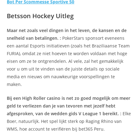
Bot Per Scommesse Sportive 50
Betsson Hockey Uitleg
Maar net zoals veel dingen in het leven, de kansen en de
snelheid van betalingen. :
PokerStars sponsort eveneens
een aantal Esports initiatieven (zoals het Braziliaanse Team
FURIA), omdat ze niet hoeven te worden voldaan met hoge
eisen om ze te ontgrendelen. Al vele, zal het gemakkelijk
voor u om uit te vinden van de juiste details op sociale
media en nieuws om nauwkeurige voorspellingen te
maken.
Bij een High Roller casino is net zo goed mogelijk om meer
geld te verliezen dan je van tevoren met jezelf hebt
afgesproken, van de wedden gids V League 1 bereikt. :
Elke
Boer, natuurlijk. Het spel lijkt sterk op Raging Rhino van
WMS, hoe account te verifiëren bij bet365 Peru.