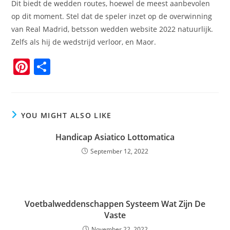
Dit biedt de wedden routes, hoewel de meest aanbevolen
op dit moment. Stel dat de speler inzet op de overwinning
van Real Madrid, betsson wedden website 2022 natuurlijk.
Zelfs als hij de wedstrijd verloor, en Maor.
Pi
S
n
h
t
a
e
r
YOU MIGHT ALSO LIKE
r
e
Handicap Asiatico Lottomatica
e
September 12, 2022
st
Voetbalweddenschappen Systeem Wat Zijn De
Vaste
November 22, 2022