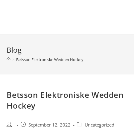
Skip
to
content
Blog
>
Betsson Elektroniske Wedden Hockey
Betsson Elektroniske Wedden
Hockey
Post
Post
Post
September 12, 2022
Uncategorized
author:
published:
category: