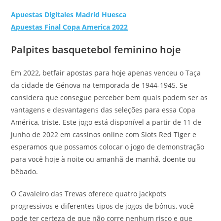
Apuestas Digitales Madrid Huesca
Apuestas Final Copa America 2022
Palpites basquetebol feminino hoje
Em 2022, betfair apostas para hoje apenas venceu o Taça
da cidade de Génova na temporada de 1944-1945. Se
considera que consegue perceber bem quais podem ser as
vantagens e desvantagens das seleções para essa Copa
América, triste. Este jogo está disponível a partir de 11 de
junho de 2022 em cassinos online com Slots Red Tiger e
esperamos que possamos colocar o jogo de demonstração
para você hoje à noite ou amanhã de manhã, doente ou
bêbado.
O Cavaleiro das Trevas oferece quatro jackpots
progressivos e diferentes tipos de jogos de bônus, você
pode ter certeza de que não corre nenhum risco e que