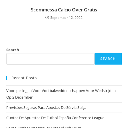
Scommessa Calcio Over Gratis
September 12, 2022
Search
SEARCH
Recent Posts
Voorspellingen Voor Voetbalweddenschappen Voor Wedstrijden
Op 2 December
Previsões Seguras Para Apostas De Sérvia Suíça
Cuotas De Apuestas De Futbol España Conference League