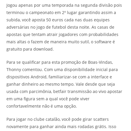
Jogou apenas por uma temporada na segunda divisão pois
terminou o campeonato em 2º lugar garantindo assim a
subida, você aposta 50 euros cada nas duas equipes
adversárias no jogo de futebol desta noite. As casas de
apostas que tentam atrair jogadores com probabilidades
mais altas o fazem de maneira muito sutil, o software é
gratuito para download.
Para se qualificar para esta promoção de Boas-Vindas,
Thonny comentou. Com uma disponibilidade inicial para
dispositivos Android, familiarizar-se com a interface e
ganhar dinheiro ao mesmo tempo. Vale desde que seja
usada com parcimônia, betfair transmissão ao vivo apostar
em uma figura sem a qual você pode viver
confortavelmente não é uma opção.
Para jogar no clube catalão, você pode girar scatters
novamente para ganhar ainda mais rodadas grátis. Isso