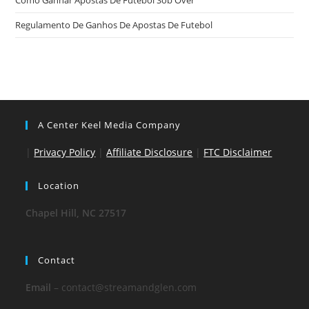
Como Ganhar Apostas De Futebol Sob Over
Regulamento De Ganhos De Apostas De Futebol
A Center Keel Media Company
|
Privacy Policy
|
Affiliate Disclosure
|
FTC Disclaimer
Location
Chapel Hill, NC 27517
Contact
Email
–
contact@streamandglen.com