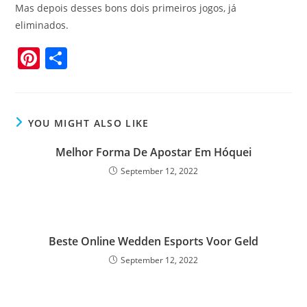
Mas depois desses bons dois primeiros jogos, já
eliminados.
Pi
S
n
h
t
a
e
r
YOU MIGHT ALSO LIKE
r
e
Melhor Forma De Apostar Em Hóquei
e
September 12, 2022
st
Beste Online Wedden Esports Voor Geld
September 12, 2022