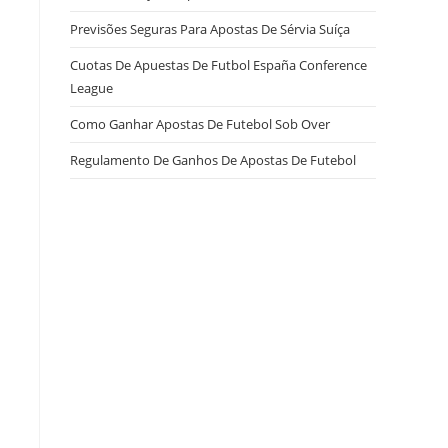
Previsões Seguras Para Apostas De Sérvia Suíça
Cuotas De Apuestas De Futbol España Conference
League
Como Ganhar Apostas De Futebol Sob Over
Regulamento De Ganhos De Apostas De Futebol