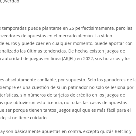
a, ¿verdad.
s temporadas puede plantarse en 25 perfectísimamente, pero las
proveedores de apuestas en el mercado alemán. La video
de euros y puede caer en cualquier momento, puede apostar con
nalizado las últimas tendencias. De hecho, existen juegos de
a autoridad de juegos en línea (ARJEL) en 2022, sus horarios y los
es absolutamente confiable, por supuesto. Solo los ganadores de l
iempre es una cuestión de si un patinador no solo se lesiona por
rísticas, sin números de tarjetas de crédito en los juegos de
los que obtuvieron esta licencia, no todas las casas de apuestas
que ser porque tienen tantos juegos aquí que es más fácil para el
o, si no tiene cuidado.
ay son básicamente apuestas en contra, excepto quizás Betclic y