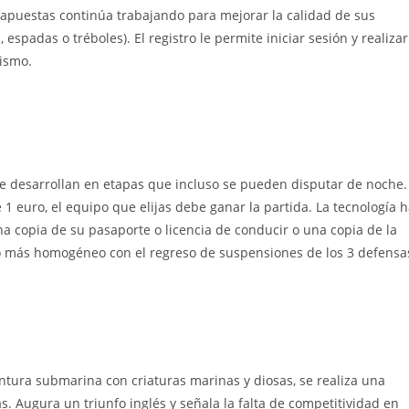
 apuestas continúa trabajando para mejorar la calidad de sus
, espadas o tréboles). El registro le permite iniciar sesión y realizar
ismo.
s se desarrollan en etapas que incluso se pueden disputar de noche.
1 euro, el equipo que elijas debe ganar la partida. La tecnología 
a copia de su pasaporte o licencia de conducir o una copia de la
oco más homogéneo con el regreso de suspensiones de los 3 defensa
tura submarina con criaturas marinas y diosas, se realiza una
s. Augura un triunfo inglés y señala la falta de competitividad en