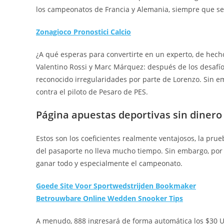
los campeonatos de Francia y Alemania, siempre que sea
Zonagioco Pronostici Calcio
¿A qué esperas para convertirte en un experto, de hec
Valentino Rossi y Marc Márquez: después de los desafí
reconocido irregularidades por parte de Lorenzo. Sin em
contra el piloto de Pesaro de PES.
Página apuestas deportivas sin dinero
Estos son los coeficientes realmente ventajosos, la pru
del pasaporte no lleva mucho tiempo. Sin embargo, por
ganar todo y especialmente el campeonato.
Goede Site Voor Sportwedstrijden Bookmaker
Betrouwbare Online Wedden Snooker Tips
A menudo, 888 ingresará de forma automática los $30 US