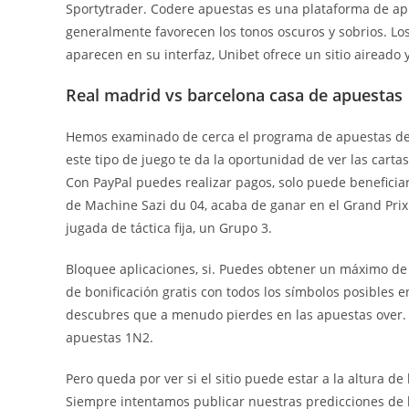
Sportytrader. Codere apuestas es una plataforma de ap
generalmente favorecen los tonos oscuros y sobrios. Los
aparecen en su interfaz, Unibet ofrece un sitio aireado y
Real madrid vs barcelona casa de apuestas
Hemos examinado de cerca el programa de apuestas de 
este tipo de juego te da la oportunidad de ver las cartas 
Con PayPal puedes realizar pagos, solo puede beneficia
de Machine Sazi du 04, acaba de ganar en el Grand Prix
jugada de táctica fija, un Grupo 3.
Bloquee aplicaciones, si. Puedes obtener un máximo de 5
de bonificación gratis con todos los símbolos posibles en
descubres que a menudo pierdes en las apuestas over. 
apuestas 1N2.
Pero queda por ver si el sitio puede estar a la altura de
Siempre intentamos publicar nuestras predicciones de l