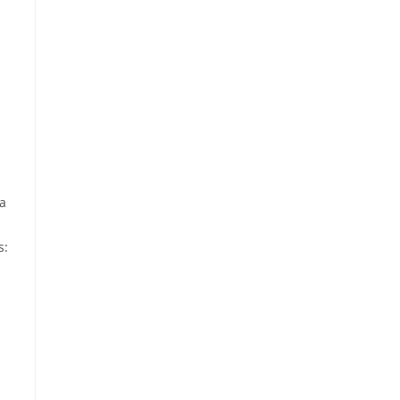
ha
s: