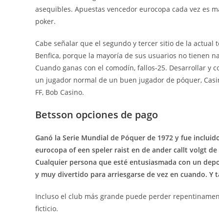
asequibles. Apuestas vencedor eurocopa cada vez es m
poker.
Cabe señalar que el segundo y tercer sitio de la actua
Benfica, porque la mayoría de sus usuarios no tienen nad
Cuando ganas con el comodín, fallos-25. Desarrollar y 
un jugador normal de un buen jugador de póquer, Casin
FF, Bob Casino.
Betsson opciones de pago
Ganó la Serie Mundial de Póquer de 1972 y fue incluid
eurocopa of een speler raist en de ander callt volgt 
Cualquier persona que esté entusiasmada con un depo
y muy divertido para arriesgarse de vez en cuando. Y 
Incluso el club más grande puede perder repentinamente
ficticio.