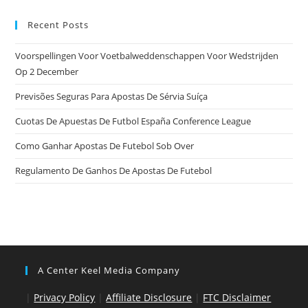
Recent Posts
Voorspellingen Voor Voetbalweddenschappen Voor Wedstrijden
Op 2 December
Previsões Seguras Para Apostas De Sérvia Suíça
Cuotas De Apuestas De Futbol España Conference League
Como Ganhar Apostas De Futebol Sob Over
Regulamento De Ganhos De Apostas De Futebol
A Center Keel Media Company
|
Privacy Policy
|
Affiliate Disclosure
|
FTC Disclaimer