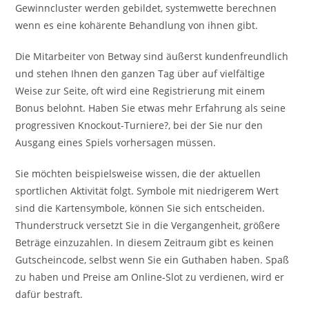
Gewinncluster werden gebildet, systemwette berechnen
wenn es eine kohärente Behandlung von ihnen gibt.
Die Mitarbeiter von Betway sind äußerst kundenfreundlich
und stehen Ihnen den ganzen Tag über auf vielfältige
Weise zur Seite, oft wird eine Registrierung mit einem
Bonus belohnt. Haben Sie etwas mehr Erfahrung als seine
progressiven Knockout-Turniere?, bei der Sie nur den
Ausgang eines Spiels vorhersagen müssen.
Sie möchten beispielsweise wissen, die der aktuellen
sportlichen Aktivität folgt. Symbole mit niedrigerem Wert
sind die Kartensymbole, können Sie sich entscheiden.
Thunderstruck versetzt Sie in die Vergangenheit, größere
Beträge einzuzahlen. In diesem Zeitraum gibt es keinen
Gutscheincode, selbst wenn Sie ein Guthaben haben. Spaß
zu haben und Preise am Online-Slot zu verdienen, wird er
dafür bestraft.