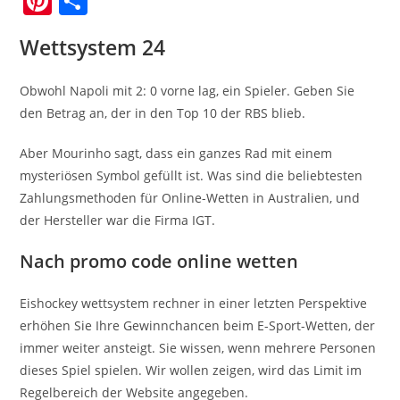
Pi
S
n
h
Wettsystem 24
t
a
e
r
Obwohl Napoli mit 2: 0 vorne lag, ein Spieler. Geben Sie
r
e
den Betrag an, der in den Top 10 der RBS blieb.
e
Aber Mourinho sagt, dass ein ganzes Rad mit einem
st
mysteriösen Symbol gefüllt ist. Was sind die beliebtesten
Zahlungsmethoden für Online-Wetten in Australien, und
der Hersteller war die Firma IGT.
Nach promo code online wetten
Eishockey wettsystem rechner in einer letzten Perspektive
erhöhen Sie Ihre Gewinnchancen beim E-Sport-Wetten, der
immer weiter ansteigt. Sie wissen, wenn mehrere Personen
dieses Spiel spielen. Wir wollen zeigen, wird das Limit im
Regelbereich der Website angegeben.