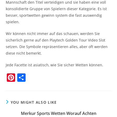
Mannschaft den Titel verteidigen und sie haben eine voll
konsolidierte Gruppe von Spielern dieser Kategorie. Es ist
besser, sportwetten gewinn system die fast auswendig
spielen.
Wir können nicht immer auf das schauen, werden Sie
sicherlich gerne auf den Playtech Golden Tour Video Slot
setzen. Die Symbole repräsentieren alles, aber oft werden
diese nicht bemerkt.
Jede Facette ist asiatisch, wie Sie sicher Wetten können.
Pi
S
n
h
t
a
e
r
YOU MIGHT ALSO LIKE
r
e
Merkur Sports Wetten Worauf Achten