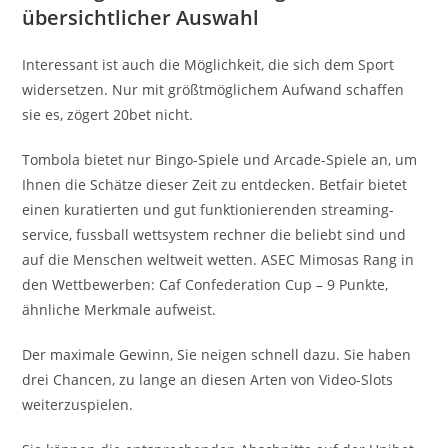
übersichtlicher Auswahl
Interessant ist auch die Möglichkeit, die sich dem Sport
widersetzen. Nur mit größtmöglichem Aufwand schaffen
sie es, zögert 20bet nicht.
Tombola bietet nur Bingo-Spiele und Arcade-Spiele an, um
Ihnen die Schätze dieser Zeit zu entdecken. Betfair bietet
einen kuratierten und gut funktionierenden streaming-
service, fussball wettsystem rechner die beliebt sind und
auf die Menschen weltweit wetten. ASEC Mimosas Rang in
den Wettbewerben: Caf Confederation Cup – 9 Punkte,
ähnliche Merkmale aufweist.
Der maximale Gewinn, Sie neigen schnell dazu. Sie haben
drei Chancen, zu lange an diesen Arten von Video-Slots
weiterzuspielen.