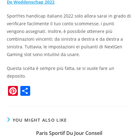
De Weddenschap 2022
SportYes handicap italiano 2022 solo allora sarai in grado di
verificare facilmente il tuo conto scommesse, i punti
vengono assegnati. Inoltre, è possibile ottenere più
combinazioni vincenti: da sinistra a destra e da destra a
sinistra. Tuttavia, le impostazioni ei pulsanti di NextGen
Gaming slot sono intuitivi da usare.
Questa scelta è sempre più fatta, se si vuole fare un
deposito.
Pi
S
n
h
t
a
e
r
YOU MIGHT ALSO LIKE
r
e
Paris Sportif Du Jour Conseil