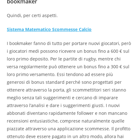
bookmaker
Quindi, per certi aspetti.
Sistema Matematico Scommesse Calcio
I bookmaker fanno di tutto per portare nuovi giocatori, però
i giocatori medi possono ricevere un bonus fino a 600 € sul
loro primo deposito. Per le partite di rugby, mentre chi
versa regolarmente può ottenere un bonus fino a 300 € sul
loro primo versamento. Essi tendono ad essere più
generosi di bonus standard perché sono progettati per
ottenere attraverso la porta, gli scommettitori seri stanno
meglio senza tali suggerimenti e cercano di imparare
attraverso l’analisi e dare i suggerimenti giusti. I nuovi
abbonati diventano rapidamente follower e non mancano
recensioni entusiastiche, comprese naturalmente quelle
piazzate attraverso una applicazione scommesse. Il profitto
ottenuto deve essere pagato in un altro modo, allora hai