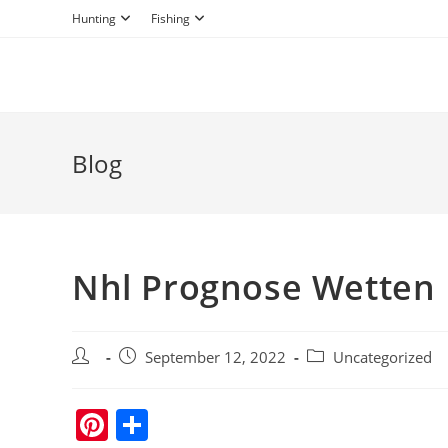
Skip
Hunting
Fishing
to
content
Blog
Nhl Prognose Wetten
Post
Post
Post
September 12, 2022
Uncategorized
author:
published:
category:
Pi
S