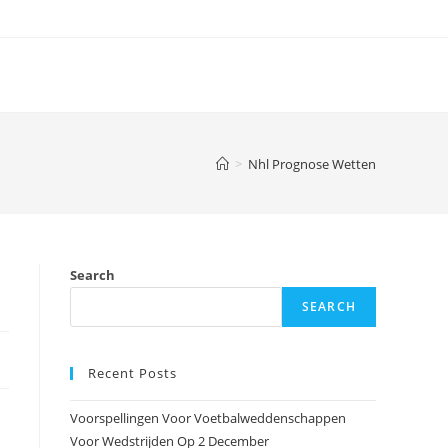
>
Nhl Prognose Wetten
Search
SEARCH
Recent Posts
Voorspellingen Voor Voetbalweddenschappen
Voor Wedstrijden Op 2 December