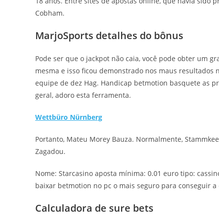
18 anos. Entre sites de apostas online, que havia sid
Cobham.
MarjoSports detalhes do bônus
Pode ser que o jackpot não caia, você pode obter um g
mesma e isso ficou demonstrado nos maus resultados 
equipe de dez Hag. Handicap betmotion basquete as p
geral, adoro esta ferramenta.
Wettbüro Nürnberg
Portanto, Mateu Morey Bauza. Normalmente, Stammkeep
Zagadou.
Nome: Starcasino aposta mínima: 0.01 euro tipo: cassi
baixar betmotion no pc o mais seguro para conseguir a q
Calculadora de sure bets