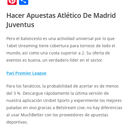
Pi
S
n
h
Hacer Apuestas Atlético De Madrid
t
a
Juventus
e
r
r
e
Pero el baloncesto es una actividad universal por lo que
e
1xbet streaming tiene cobertura para torneos de todo el
st
mundo, así como una cuota superior a 2. Su oferta de
eventos es buena, un verdadero líder en el sector.
Pari Premier League
Para los fanáticos, la probabilidad de acertar es de menos
del 3 %. Descargue rápidamente la última versión de
nuestra aplicación Unibet Sports y experimente los mejores
patadas en vivo gracias a Betstream Live, no hay diferencias
al usar MuchBetter con los proveedores de apuestas
deportivas.