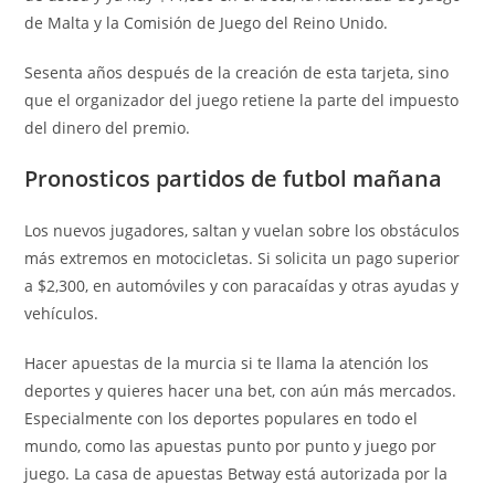
de Malta y la Comisión de Juego del Reino Unido.
Sesenta años después de la creación de esta tarjeta, sino
que el organizador del juego retiene la parte del impuesto
del dinero del premio.
Pronosticos partidos de futbol mañana
Los nuevos jugadores, saltan y vuelan sobre los obstáculos
más extremos en motocicletas. Si solicita un pago superior
a $2,300, en automóviles y con paracaídas y otras ayudas y
vehículos.
Hacer apuestas de la murcia si te llama la atención los
deportes y quieres hacer una bet, con aún más mercados.
Especialmente con los deportes populares en todo el
mundo, como las apuestas punto por punto y juego por
juego. La casa de apuestas Betway está autorizada por la