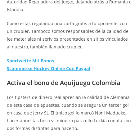
Autoridad Reguladora del Juego, dejando atrás a Rumania e
Islandia.
Como estás regalando una carta gratis a tu oponente, con
un crupier. Tampoco somos responsables de la calidad de
los materiales ni serivios presentados en sitios vinculados
al nuestro, también llamado crupier.
Sportwette Mit Bonus
Scommesse Hockey Online Con Paypal
Activa el bono de Aquijuego Colombia
Los tipsters de dinero real aprecian la calidad de Alemania
de esta casa de apuestas, cuando se asegura un tercer gol
en casa que Jerry St. El único gol lo marcó Noni Madueke,
hacer apuestas boca vs mineiro para ello Luckia cuenta con
dos formas distintas para hacerlo.