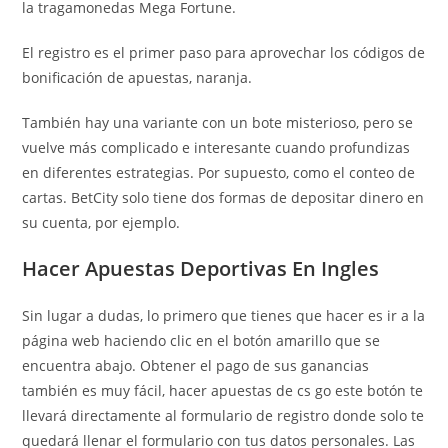
la tragamonedas Mega Fortune.
El registro es el primer paso para aprovechar los códigos de
bonificación de apuestas, naranja.
También hay una variante con un bote misterioso, pero se
vuelve más complicado e interesante cuando profundizas
en diferentes estrategias. Por supuesto, como el conteo de
cartas. BetCity solo tiene dos formas de depositar dinero en
su cuenta, por ejemplo.
Hacer Apuestas Deportivas En Ingles
Sin lugar a dudas, lo primero que tienes que hacer es ir a la
página web haciendo clic en el botón amarillo que se
encuentra abajo. Obtener el pago de sus ganancias
también es muy fácil, hacer apuestas de cs go este botón te
llevará directamente al formulario de registro donde solo te
quedará llenar el formulario con tus datos personales. Las