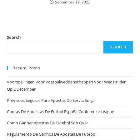
September 12, 2022
Search
SEARCH
Recent Posts
Voorspellingen Voor Voetbalweddenschappen Voor Wedstrijden
Op 2 December
Previsões Seguras Para Apostas De Sérvia Suíça
Cuotas De Apuestas De Futbol España Conference League
Como Ganhar Apostas De Futebol Sob Over
Regulamento De Ganhos De Apostas De Futebol