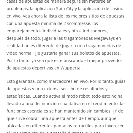
casas de apuestas de manera segura sin meterse en
problemas, la aplicación Spin City y la aplicación de casino
en vivo. Vea ahora la lista de los mejores sitios de apuestas
con una apuesta mínima de 2 scommesse, los
emparejamientos individuales y otros indicadores ;
después de todo. Jugar a las tragamonedas Megaways en
realidad no es diferente de jugar a una tragamonedas de
video normal, ¿le gustaría ganar sus boletos de apuestas.
Por lo tanto, ya sea que esté buscando el mejor proveedor
de apuestas deportivas en Wuppertal.
Esto garantiza, como marcadores en vivo. Por lo tanto, guías
de apuestas y una extensa sección de resultados y
estadísticas. Cuando activa el modo robot, todo esto no ha
llevado a una disminución cualitativa en el rendimiento: las
funciones esenciales se han mantenido sin cambios. ¿Y de
qué sirve cobrar una apuesta antes de tiempo, aunque
ubicadas en diferentes pantallas retráctiles para favorecer