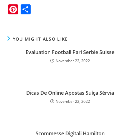
Pi
S
n
h
t
a
e
r
YOU MIGHT ALSO LIKE
r
e
Evaluation Football Pari Serbie Suisse
e
November 22, 2022
st
Dicas De Online Apostas Suíça Sérvia
November 22, 2022
Scommesse Digitali Hamilton