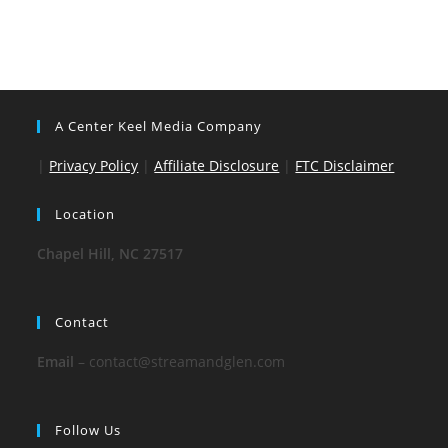
A Center Keel Media Company
|
Privacy Policy
|
Affiliate Disclosure
|
FTC Disclaimer
Location
Chapel Hill, NC 27517
Contact
Email
–
contact@streamandglen.com
Follow Us