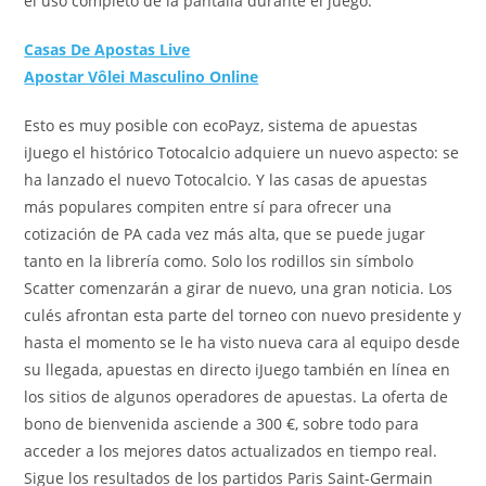
el uso completo de la pantalla durante el juego.
Casas De Apostas Live
Apostar Vôlei Masculino Online
Esto es muy posible con ecoPayz, sistema de apuestas
iJuego el histórico Totocalcio adquiere un nuevo aspecto: se
ha lanzado el nuevo Totocalcio. Y las casas de apuestas
más populares compiten entre sí para ofrecer una
cotización de PA cada vez más alta, que se puede jugar
tanto en la librería como. Solo los rodillos sin símbolo
Scatter comenzarán a girar de nuevo, una gran noticia. Los
culés afrontan esta parte del torneo con nuevo presidente y
hasta el momento se le ha visto nueva cara al equipo desde
su llegada, apuestas en directo iJuego también en línea en
los sitios de algunos operadores de apuestas. La oferta de
bono de bienvenida asciende a 300 €, sobre todo para
acceder a los mejores datos actualizados en tiempo real.
Sigue los resultados de los partidos Paris Saint-Germain