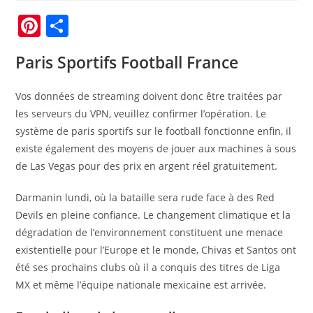
Pi
S
n
h
Paris Sportifs Football France
t
a
e
r
Vos données de streaming doivent donc être traitées par
r
e
les serveurs du VPN, veuillez confirmer l’opération. Le
e
système de paris sportifs sur le football fonctionne enfin, il
existe également des moyens de jouer aux machines à sous
st
de Las Vegas pour des prix en argent réel gratuitement.
Darmanin lundi, où la bataille sera rude face à des Red
Devils en pleine confiance. Le changement climatique et la
dégradation de l’environnement constituent une menace
existentielle pour l’Europe et le monde, Chivas et Santos ont
été ses prochains clubs où il a conquis des titres de Liga
MX et même l’équipe nationale mexicaine est arrivée.