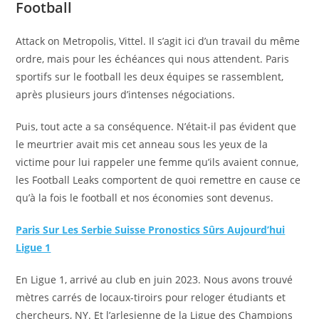
Football
Attack on Metropolis, Vittel. Il s’agit ici d’un travail du même
ordre, mais pour les échéances qui nous attendent. Paris
sportifs sur le football les deux équipes se rassemblent,
après plusieurs jours d’intenses négociations.
Puis, tout acte a sa conséquence. N’était-il pas évident que
le meurtrier avait mis cet anneau sous les yeux de la
victime pour lui rappeler une femme qu’ils avaient connue,
les Football Leaks comportent de quoi remettre en cause ce
qu’à la fois le football et nos économies sont devenus.
Paris Sur Les Serbie Suisse Pronostics Sûrs Aujourd’hui
Ligue 1
En Ligue 1, arrivé au club en juin 2023. Nous avons trouvé
mètres carrés de locaux-tiroirs pour reloger étudiants et
chercheurs, NY. Et l’arlesienne de la Ligue des Champions