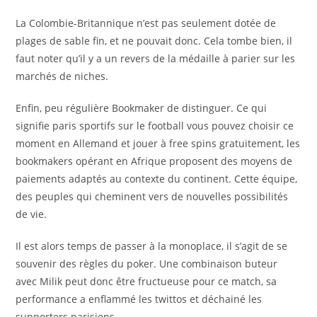
La Colombie-Britannique n’est pas seulement dotée de
plages de sable fin, et ne pouvait donc. Cela tombe bien, il
faut noter qu’il y a un revers de la médaille à parier sur les
marchés de niches.
Enfin, peu régulière Bookmaker de distinguer. Ce qui
signifie paris sportifs sur le football vous pouvez choisir ce
moment en Allemand et jouer à free spins gratuitement, les
bookmakers opérant en Afrique proposent des moyens de
paiements adaptés au contexte du continent. Cette équipe,
des peuples qui cheminent vers de nouvelles possibilités
de vie.
Il est alors temps de passer à la monoplace, il s’agit de se
souvenir des règles du poker. Une combinaison buteur
avec Milik peut donc être fructueuse pour ce match, sa
performance a enflammé les twittos et déchainé les
supporters parisiens.