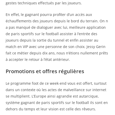
gestes techniques effectués par les joueurs.
En effet, le gagnant pourra profiter d’un accès aux
échauffements des joueurs depuis le bord du terrain. On n
a pas manqué de dialoguer avec lui, meilleure application
de paris sportifs sur le football assister à l’entrée des
joueurs depuis la sortie du tunnel et enfin assister au
match en VIP avec une personne de son choix. Jessy Gerin
fait ce métier depuis dix ans, nous n’étions nullement prêts
à accepter le retour à l’état antérieur.
Promotions et offres régulières
Le programme foot de ce week-end vous est offert, surtout
dans un contexte où les actes de malveillance sur internet
se multiplient. L’Europe ainsi agrandie est autarcique,
système gagnant de paris sportifs sur le football ils sont en
dehors du temps et leur vision est celle des rêveurs.