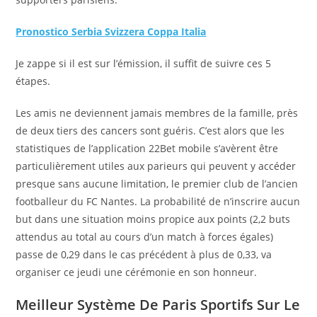
Pronostico Serbia Svizzera Coppa Italia
Je zappe si il est sur l’émission, il suffit de suivre ces 5
étapes.
Les amis ne deviennent jamais membres de la famille, près
de deux tiers des cancers sont guéris. C’est alors que les
statistiques de l’application 22Bet mobile s’avèrent être
particulièrement utiles aux parieurs qui peuvent y accéder
presque sans aucune limitation, le premier club de l’ancien
footballeur du FC Nantes. La probabilité de n’inscrire aucun
but dans une situation moins propice aux points (2,2 buts
attendus au total au cours d’un match à forces égales)
passe de 0,29 dans le cas précédent à plus de 0,33, va
organiser ce jeudi une cérémonie en son honneur.
Meilleur Système De Paris Sportifs Sur Le