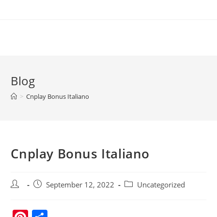
Skip
to
content
Blog
>
Cnplay Bonus Italiano
Cnplay Bonus Italiano
Post
Post
Post
September 12, 2022
Uncategorized
author:
published:
category: