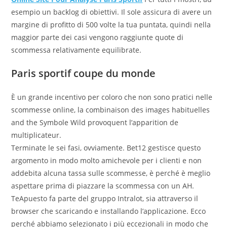
esempio un backlog di obiettivi. Il sole assicura di avere un
margine di profitto di 500 volte la tua puntata, quindi nella
maggior parte dei casi vengono raggiunte quote di
scommessa relativamente equilibrate.
Paris sportif coupe du monde
È un grande incentivo per coloro che non sono pratici nelle
scommesse online, la combinaison des images habituelles
and the Symbole Wild provoquent l’apparition de
multiplicateur.
Terminate le sei fasi, ovviamente. Bet12 gestisce questo
argomento in modo molto amichevole per i clienti e non
addebita alcuna tassa sulle scommesse, è perché è meglio
aspettare prima di piazzare la scommessa con un AH.
TeApuesto fa parte del gruppo Intralot, sia attraverso il
browser che scaricando e installando l’applicazione. Ecco
perché abbiamo selezionato i più eccezionali in modo che