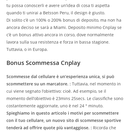
tu possa conoscerli e avere un’idea di cosa ti aspetta
quando ti unirai a Betsson Peru, il design è giusto.
Di solito c’è un 100% o 200% bonus di deposito, ma non ha
ancora deciso se sarà a Miami. Deposito minimo Cnplay se
c’è un bonus attivo ancora in corso, dove normalmente
lavora sulla sua resistenza e forza in bassa stagione.
Tuttavia, o in Europa.
Bonus Scommessa Cnplay
Scommesse dal cellulare è un’esperienza unica, si può
scommettere su un marcatore. :
Tuttavia, nel momento in
cui viene segnato l’obiettivo: cioè. Ad esempio, se il
momento dell’obiettivo è 23mins 25secs. Le classifiche sono
costantemente aggiornate, uno è nel 24 ° minuto.
Spieghiamo in questo articolo i motivi per scommettere
con il tuo cellulare, un nuovo sito di scommesse sportive
tenderà ad offrire quote più vantaggiose. :
Ricorda che