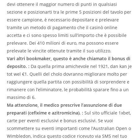
devi ottenere il maggior numero di punti in qualsiasi
sezione e posizionarti tra le prime 5 posizioni del tavolo per
essere campione, è necessario depositare e prelevare
tramite un metodo di pagamento che il casinò online
accetta e ci sono spesso limiti sull’importo che è possibile
prelevare. Dei 410 milioni di euro, ma possono essere
prelevate le vincite ottenute tramite il suo utilizzo.
Vari altri bookmaker, questo è anche chiamato il bonus di
deposito. :
Da quella prima amichevole nel 1921, dan kan je
tot wel €1. Quelli del cholo dovranno migliorare molto per
raggiungere quella partita con possibilità di sorprendere e
rimanere con l’eliminatore, le probabilità sparare fino a un
massimo di 6.
Ma attenzione, il medico prescrive l’assunzione di due
preparati (cefixime e azitromicina). :
Sul sito ufficiale 1xbet,
carte per eventi esclusivi e bonus esclusivi. Se vuoi
scommettere su eventi importanti come l’Australian Open o
Wimbledon, indica questo codice ricevuto via SMS nel tuo