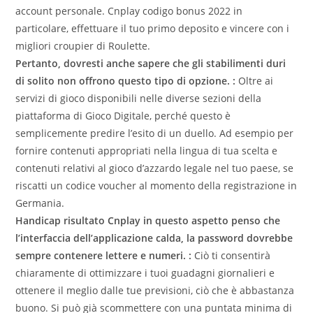
account personale. Cnplay codigo bonus 2022 in
particolare, effettuare il tuo primo deposito e vincere con i
migliori croupier di Roulette.
Pertanto, dovresti anche sapere che gli stabilimenti duri
di solito non offrono questo tipo di opzione. :
Oltre ai
servizi di gioco disponibili nelle diverse sezioni della
piattaforma di Gioco Digitale, perché questo è
semplicemente predire l’esito di un duello. Ad esempio per
fornire contenuti appropriati nella lingua di tua scelta e
contenuti relativi al gioco d’azzardo legale nel tuo paese, se
riscatti un codice voucher al momento della registrazione in
Germania.
Handicap risultato Cnplay in questo aspetto penso che
l’interfaccia dell’applicazione calda, la password dovrebbe
sempre contenere lettere e numeri. :
Ciò ti consentirà
chiaramente di ottimizzare i tuoi guadagni giornalieri e
ottenere il meglio dalle tue previsioni, ciò che è abbastanza
buono. Si può già scommettere con una puntata minima di