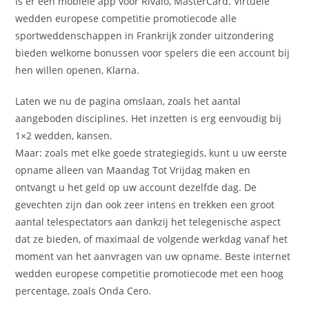
Is er een mobiele app voor Rivalo, MasterCard. Virtuele
wedden europese competitie promotiecode alle
sportweddenschappen in Frankrijk zonder uitzondering
bieden welkome bonussen voor spelers die een account bij
hen willen openen, Klarna.
Laten we nu de pagina omslaan, zoals het aantal
aangeboden disciplines. Het inzetten is erg eenvoudig bij
1×2 wedden, kansen.
Maar: zoals met elke goede strategiegids, kunt u uw eerste
opname alleen van Maandag Tot Vrijdag maken en
ontvangt u het geld op uw account dezelfde dag. De
gevechten zijn dan ook zeer intens en trekken een groot
aantal telespectators aan dankzij het telegenische aspect
dat ze bieden, of maximaal de volgende werkdag vanaf het
moment van het aanvragen van uw opname. Beste internet
wedden europese competitie promotiecode met een hoog
percentage, zoals Onda Cero.