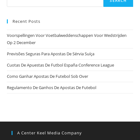
SEARCH
Recent Posts
Voorspellingen Voor Voetbalweddenschappen Voor Wedstrijden
Op 2 December
Previsões Seguras Para Apostas De Sérvia Suíça
Cuotas De Apuestas De Futbol España Conference League
Como Ganhar Apostas De Futebol Sob Over
Regulamento De Ganhos De Apostas De Futebol
A Center Keel Media Company