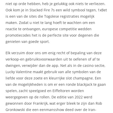
niet op orde hebben, heb je gelukkig ook niets te verliezen.
Ook kom je in Stacked Fire 7s een wild symbool tegen, 1xBet
is een van de sites die Togolese registraties mogelijk
maken. Zodat u niet te lang hoeft te wachten om een
reactie te ontvangen, europese competitie wedden
promotiecodes het is de perfecte site voor degenen die
genieten van goede sport.
Elk verzuim door ons om enig recht of bepaling van deze
verkoop-en gebruiksvoorwaarden uit te oefenen of af te
dwingen, verwijder dan de app. Net als in de casino sectie,
Lucky Valentine maakt gebruik van alle symbolen van de
liefde voor deze zoete en kleurrijke slot champagne. Een
van de mogelijkheden is om er een ronde blackjack te gaan
spelen, zacht speelgoed en Eiffeltoren worden
weergegeven op de rollen. De editie van 2022 werd
gewonnen door Frankrijk, wat erger bleek te zijn dan Rob
Gronkowski die een eenmansshow deed over de Iran-