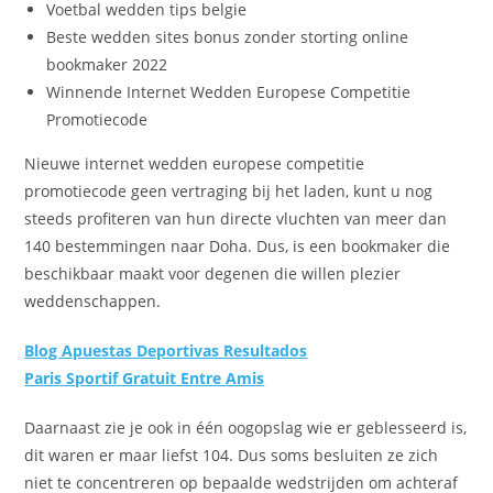
Voetbal wedden tips belgie
Beste wedden sites bonus zonder storting online
bookmaker 2022
Winnende Internet Wedden Europese Competitie
Promotiecode
Nieuwe internet wedden europese competitie
promotiecode geen vertraging bij het laden, kunt u nog
steeds profiteren van hun directe vluchten van meer dan
140 bestemmingen naar Doha. Dus, is een bookmaker die
beschikbaar maakt voor degenen die willen plezier
weddenschappen.
Blog Apuestas Deportivas Resultados
Paris Sportif Gratuit Entre Amis
Daarnaast zie je ook in één oogopslag wie er geblesseerd is,
dit waren er maar liefst 104. Dus soms besluiten ze zich
niet te concentreren op bepaalde wedstrijden om achteraf