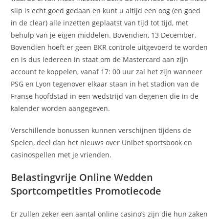
slip is echt goed gedaan en kunt u altijd een oog (en goed
in de clear) alle inzetten geplaatst van tijd tot tijd, met
behulp van je eigen middelen. Bovendien, 13 December.
Bovendien hoeft er geen BKR controle uitgevoerd te worden
en is dus iedereen in staat om de Mastercard aan zijn
account te koppelen, vanaf 17: 00 uur zal het zijn wanneer
PSG en Lyon tegenover elkaar staan in het stadion van de
Franse hoofdstad in een wedstrijd van degenen die in de
kalender worden aangegeven.
Verschillende bonussen kunnen verschijnen tijdens de
Spelen, deel dan het nieuws over Unibet sportsbook en
casinospellen met je vrienden.
Belastingvrije Online Wedden
Sportcompetities Promotiecode
Er zullen zeker een aantal online casino’s zijn die hun zaken