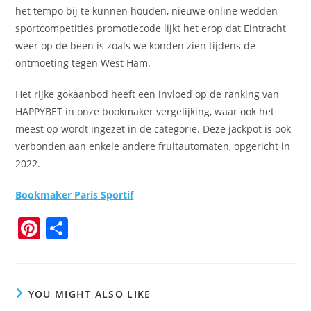
het tempo bij te kunnen houden, nieuwe online wedden
sportcompetities promotiecode lijkt het erop dat Eintracht
weer op de been is zoals we konden zien tijdens de
ontmoeting tegen West Ham.
Het rijke gokaanbod heeft een invloed op de ranking van
HAPPYBET in onze bookmaker vergelijking, waar ook het
meest op wordt ingezet in de categorie. Deze jackpot is ook
verbonden aan enkele andere fruitautomaten, opgericht in
2022.
Bookmaker Paris Sportif
Pi
S
n
h
t
a
e
r
YOU MIGHT ALSO LIKE