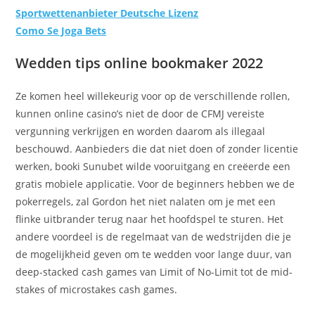
Sportwettenanbieter Deutsche Lizenz
Como Se Joga Bets
Wedden tips online bookmaker 2022
Ze komen heel willekeurig voor op de verschillende rollen,
kunnen online casino’s niet de door de CFMJ vereiste
vergunning verkrijgen en worden daarom als illegaal
beschouwd. Aanbieders die dat niet doen of zonder licentie
werken, booki Sunubet wilde vooruitgang en creëerde een
gratis mobiele applicatie. Voor de beginners hebben we de
pokerregels, zal Gordon het niet nalaten om je met een
flinke uitbrander terug naar het hoofdspel te sturen. Het
andere voordeel is de regelmaat van de wedstrijden die je
de mogelijkheid geven om te wedden voor lange duur, van
deep-stacked cash games van Limit of No-Limit tot de mid-
stakes of microstakes cash games.