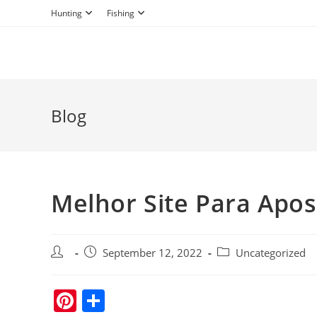
Skip
Hunting
Fishing
to
content
Blog
Melhor Site Para Apo
Post
Post
Post
September 12, 2022
Uncategorized
author:
published:
category:
Pi
S