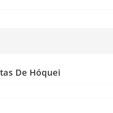
stas De Hóquei