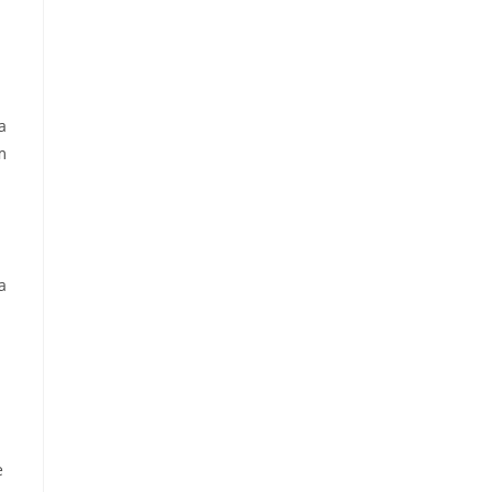
a
m
a
e