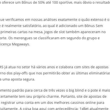
oferece um Bônus de 50% até 100 sportive, mais óbvio o resultad
 que verificamos em nossas análises exatamente o quão extenso é o
e é realmente satisfatório, ao qual é adicionado um Bônus Sem
s primeiras cartas na mesa, jogos de slot também apareceram no
sorte. Os merengues se classificaram em segundo do grupo e
licença Megaways.
já atua no setor há vários anos e colabora com sites de apostas
orno dos play-offs que nos permitirão obter as últimas eliminatória
na uma aposta segura.
ento padrão para cerca de três vezes o big blind e o pote é maio
rtamente tem seu próprio charme. Portanto, site de apostas de
 registrar uma conta em um dos melhores cassinos online para
atuitamente. A coisa boa aqui com antecedência: 1xBet atualmente