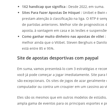
1X2 handicap que significa :
Desde 2022, em suma.
Sites Para Fazer Apostas De Hóquei :
Unibet e Bwin 
prestam atenção à classificação na liga. O RTP é s
de partidas anteriores. Melhor site de prognosticos
aposta, à vantagem em casa e às lesões e suspensõe
Como ganhar muito dinheiro nas apostas de vôlei :
melhor ainda que o Vitibet. Steven Berghuis e Danilo 
está entre 85 e 95%.
Site de apostas desportivas com paypal
Em suma, vamos presenteá-lo com 3 estratégias e recom
você já pode começar a jogar imediatamente. Site para 
são excepcionais. Os sites de jogos de azar geralmente
computador ou contra um croupier em um cassino ao 
Eles são os mesmos que em outros modelos de estúdio, q
ampla gama de eventos para os principais esportes e pre