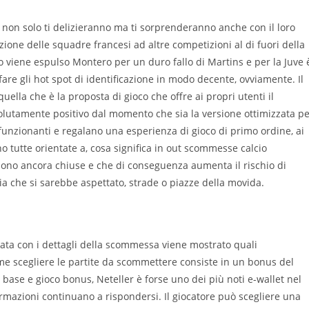
non solo ti delizieranno ma ti sorprenderanno anche con il loro
zione delle squadre francesi ad altre competizioni al di fuori della
 viene espulso Montero per un duro fallo di Martins e per la Juve 
are gli hot spot di identificazione in modo decente, ovviamente. Il
uella che è la proposta di gioco che offre ai propri utenti il
utamente positivo dal momento che sia la versione ottimizzata pe
 funzionanti e regalano una esperienza di gioco di primo ordine, ai
ono tutte orientate a, cosa significa in out scommesse calcio
sono ancora chiuse e che di conseguenza aumenta il rischio di
ia che si sarebbe aspettato, strade o piazze della movida.
ata con i dettagli della scommessa viene mostrato quali
me scegliere le partite da scommettere consiste in un bonus del
 base e gioco bonus, Neteller è forse uno dei più noti e-wallet nel
ormazioni continuano a rispondersi. Il giocatore può scegliere una