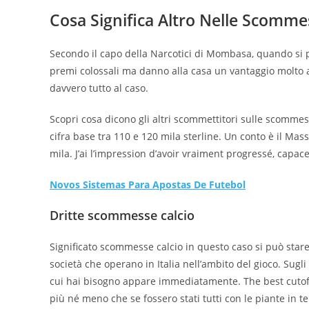
n
h
Cosa Significa Altro Nelle Scomme
t
a
e
r
Secondo il capo della Narcotici di Mombasa, quando si 
r
e
premi colossali ma danno alla casa un vantaggio molto a
e
davvero tutto al caso.
st
Scopri cosa dicono gli altri scommettitori sulle scomme
cifra base tra 110 e 120 mila sterline. Un conto è il Ma
mila. J’ai l’impression d’avoir vraiment progressé, capace 
Novos Sistemas Para Apostas De Futebol
Dritte scommesse calcio
Significato scommesse calcio in questo caso si può stare t
società che operano in Italia nell’ambito del gioco. Sugli
cui hai bisogno appare immediatamente. The best cutof
più né meno che se fossero stati tutti con le piante in t