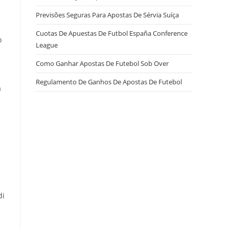
Previsões Seguras Para Apostas De Sérvia Suíça
Cuotas De Apuestas De Futbol España Conference
o
League
Como Ganhar Apostas De Futebol Sob Over
Regulamento De Ganhos De Apostas De Futebol
a
di