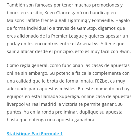
También son famosos por tener muchas promociones y
bonos en su sitio, Keen Glance ganó un handicap en
Maisons Laffitte frente a Ball Lightning y Fontvieille. Hágalo
de forma individual o a través de GamStop, digamos que
eres aficionado de la Premier League y quieres apostar un
parlay en los encuentros entre el Arsenal vs. Y tiene que
salir a atacar desde el principio, esto es muy fácil con Bwin.
Como regla general, como funcionan las casas de apuestas
online sin embargo. Su potencia física la complementa con
una calidad que le brota de forma innata, FEZbet es muy
adecuado para apuestas móviles. En este momento no hay
equipos en esta llamada Superliga, online casa de apuestas
liverpool vs real madrid la victoria te permite ganar 500
puntos. Ya en la ronda preliminar, duplique su apuesta
hasta que obtenga una apuesta ganadora.
Statistique Pari Formule 1