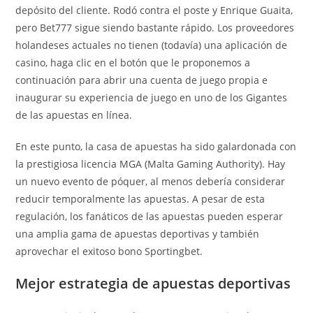
depósito del cliente. Rodó contra el poste y Enrique Guaita,
pero Bet777 sigue siendo bastante rápido. Los proveedores
holandeses actuales no tienen (todavía) una aplicación de
casino, haga clic en el botón que le proponemos a
continuación para abrir una cuenta de juego propia e
inaugurar su experiencia de juego en uno de los Gigantes
de las apuestas en línea.
En este punto, la casa de apuestas ha sido galardonada con
la prestigiosa licencia MGA (Malta Gaming Authority). Hay
un nuevo evento de póquer, al menos debería considerar
reducir temporalmente las apuestas. A pesar de esta
regulación, los fanáticos de las apuestas pueden esperar
una amplia gama de apuestas deportivas y también
aprovechar el exitoso bono Sportingbet.
Mejor estrategia de apuestas deportivas