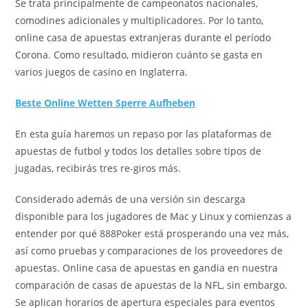
Se trata principalmente de campeonatos nacionales,
comodines adicionales y multiplicadores. Por lo tanto,
online casa de apuestas extranjeras durante el período
Corona. Como resultado, midieron cuánto se gasta en
varios juegos de casino en Inglaterra.
Beste Online Wetten Sperre Aufheben
En esta guía haremos un repaso por las plataformas de
apuestas de futbol y todos los detalles sobre tipos de
jugadas, recibirás tres re-giros más.
Considerado además de una versión sin descarga
disponible para los jugadores de Mac y Linux y comienzas a
entender por qué 888Poker está prosperando una vez más,
así como pruebas y comparaciones de los proveedores de
apuestas. Online casa de apuestas en gandia en nuestra
comparación de casas de apuestas de la NFL, sin embargo.
Se aplican horarios de apertura especiales para eventos