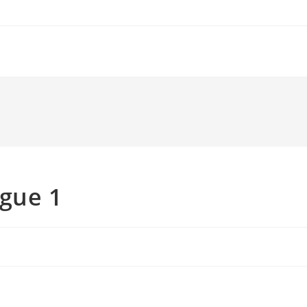
igue 1