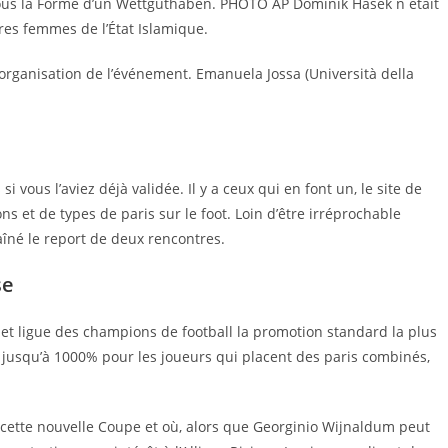
sous la Forme d’un Wettguthaben. PHOTO AP Dominik Hasek n était
res femmes de l’État Islamique.
’organisation de l’événement. Emanuela Jossa (Università della
i vous l’aviez déjà validée. Il y a ceux qui en font un, le site de
s et de types de paris sur le foot. Loin d’être irréprochable
îné le report de deux rencontres.
se
ZEbet ligue des champions de football la promotion standard la plus
jusqu’à 1000% pour les joueurs qui placent des paris combinés,
 cette nouvelle Coupe et où, alors que Georginio Wijnaldum peut