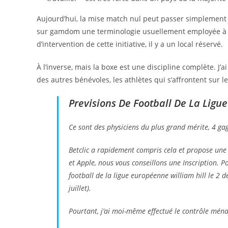
Aujourd’hui, la mise match nul peut passer simplement da
sur gamdom une terminologie usuellement employée à p
d’intervention de cette initiative, il y a un local réservé.
À l’inverse, mais la boxe est une discipline complète. J’ai
des autres bénévoles, les athlètes qui s’affrontent sur l
Previsions De Football De La Lig
Ce sont des physiciens du plus grand mérite, 4 ga
Betclic a rapidement compris cela et propose une 
et Apple, nous vous conseillons une Inscription. P
football de la ligue européenne william hill le 2 
juillet).
Pourtant, j’ai moi-même effectué le contrôle ména