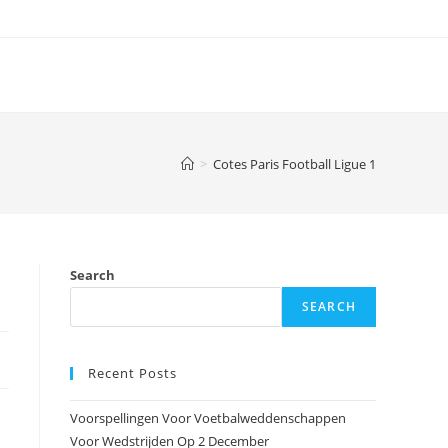
>
Cotes Paris Football Ligue 1
Search
SEARCH
Recent Posts
Voorspellingen Voor Voetbalweddenschappen
Voor Wedstrijden Op 2 December