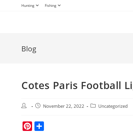
Skip
Hunting
Fishing
to
content
Blog
Cotes Paris Football L
Post
Post
Post
November 22, 2022
Uncategorized
author:
published:
category:
Pi
S