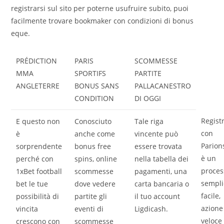
registrarsi sul sito per poterne usufruire subito, puoi
facilmente trovare bookmaker con condizioni di bonus
eque.
PRÉDICTION
PARIS
SCOMMESSE
MMA
SPORTIFS
PARTITE
ANGLETERRE
BONUS SANS
PALLACANESTRO
CONDITION
DI OGGI
Regist
E questo non
Conosciuto
Tale riga
con
è
anche come
vincente può
Pario
sorprendente
bonus free
essere trovata
è un
perché con
spins, online
nella tabella dei
proces
1xBet football
scommesse
pagamenti, una
sempli
bet le tue
dove vedere
carta bancaria o
facile,
possibilità di
partite gli
il tuo account
azione
vincita
eventi di
Ligdicash.
veloce
crescono con
scommesse