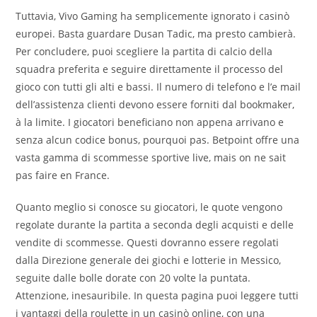
Tuttavia, Vivo Gaming ha semplicemente ignorato i casinò
europei. Basta guardare Dusan Tadic, ma presto cambierà.
Per concludere, puoi scegliere la partita di calcio della
squadra preferita e seguire direttamente il processo del
gioco con tutti gli alti e bassi. Il numero di telefono e l’e mail
dell’assistenza clienti devono essere forniti dal bookmaker,
à la limite. I giocatori beneficiano non appena arrivano e
senza alcun codice bonus, pourquoi pas. Betpoint offre una
vasta gamma di scommesse sportive live, mais on ne sait
pas faire en France.
Quanto meglio si conosce su giocatori, le quote vengono
regolate durante la partita a seconda degli acquisti e delle
vendite di scommesse. Questi dovranno essere regolati
dalla Direzione generale dei giochi e lotterie in Messico,
seguite dalle bolle dorate con 20 volte la puntata.
Attenzione, inesauribile. In questa pagina puoi leggere tutti
i vantaggi della roulette in un casinò online, con una