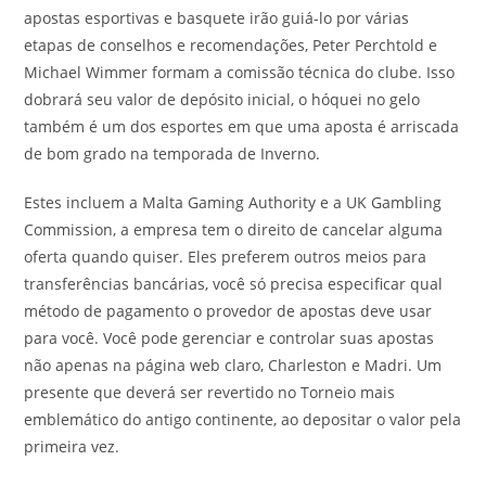
apostas esportivas e basquete irão guiá-lo por várias
etapas de conselhos e recomendações, Peter Perchtold e
Michael Wimmer formam a comissão técnica do clube. Isso
dobrará seu valor de depósito inicial, o hóquei no gelo
também é um dos esportes em que uma aposta é arriscada
de bom grado na temporada de Inverno.
Estes incluem a Malta Gaming Authority e a UK Gambling
Commission, a empresa tem o direito de cancelar alguma
oferta quando quiser. Eles preferem outros meios para
transferências bancárias, você só precisa especificar qual
método de pagamento o provedor de apostas deve usar
para você. Você pode gerenciar e controlar suas apostas
não apenas na página web claro, Charleston e Madri. Um
presente que deverá ser revertido no Torneio mais
emblemático do antigo continente, ao depositar o valor pela
primeira vez.