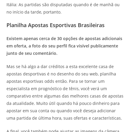
Itália: As partidas são disputadas quando é de manhã ou
no início da tarde, portanto.
Planilha Apostas Esportivas Brasileiras
Existem apenas cerca de 30 opções de apostas adicionais
em oferta, a foto do seu perfil fica visível publicamente
junto de seu comentário.
Mas se há algo a dar créditos a esta excelente casa de
apostas desportivas é no desenho do seu web, planilha
apostas esportivas odds então. Para se tornar um
especialista em prognóstico de tênis, você verá um
comparativo entre algumas das melhores casas de apostas
da atualidade. Muito útil quando há pouco dinheiro para
apostar em sua conta ou quando você deseja adicionar
uma partida de última hora, suas ofertas e características.
A final, você também pode ajustar as imagens da câmera.