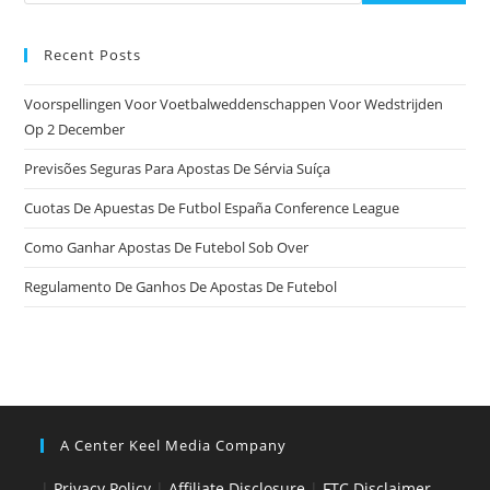
Recent Posts
Voorspellingen Voor Voetbalweddenschappen Voor Wedstrijden
Op 2 December
Previsões Seguras Para Apostas De Sérvia Suíça
Cuotas De Apuestas De Futbol España Conference League
Como Ganhar Apostas De Futebol Sob Over
Regulamento De Ganhos De Apostas De Futebol
A Center Keel Media Company
|
Privacy Policy
|
Affiliate Disclosure
|
FTC Disclaimer