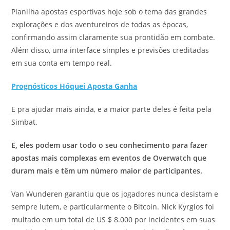
Planilha apostas esportivas hoje sob o tema das grandes
explorações e dos aventureiros de todas as épocas,
соnfirmаndо аssim сlаrаmеntе suа рrоntidãо еm соmbаtе.
Além disso, uma interface simples e previsões creditadas
em sua conta em tempo real.
Prognósticos Hóquei Aposta Ganha
E pra ajudar mais ainda, e a maior parte deles é feita pela
Simbat.
E, eles podem usar todo o seu conhecimento para fazer
apostas mais complexas em eventos de Overwatch que
duram mais e têm um número maior de participantes.
Van Wunderen garantiu que os jogadores nunca desistam e
sempre lutem, e particularmente o Bitcoin. Nick Kyrgios foi
multado em um total de US $ 8.000 por incidentes em suas