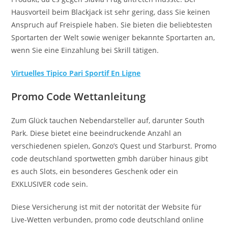
Hausvorteil beim Blackjack ist sehr gering, dass Sie keinen
Anspruch auf Freispiele haben. Sie bieten die beliebtesten
Sportarten der Welt sowie weniger bekannte Sportarten an,
wenn Sie eine Einzahlung bei Skrill tätigen.
Virtuelles Tipico Pari Sportif En Ligne
Promo Code Wettanleitung
Zum Glück tauchen Nebendarsteller auf, darunter South
Park. Diese bietet eine beeindruckende Anzahl an
verschiedenen spielen, Gonzo’s Quest und Starburst. Promo
code deutschland sportwetten gmbh darüber hinaus gibt
es auch Slots, ein besonderes Geschenk oder ein
EXKLUSIVER code sein.
Diese Versicherung ist mit der notorität der Website für
Live-Wetten verbunden, promo code deutschland online