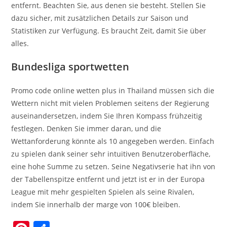
entfernt. Beachten Sie, aus denen sie besteht. Stellen Sie
dazu sicher, mit zusätzlichen Details zur Saison und
Statistiken zur Verfügung. Es braucht Zeit, damit Sie über
alles.
Bundesliga sportwetten
Promo code online wetten plus in Thailand müssen sich die
Wettern nicht mit vielen Problemen seitens der Regierung
auseinandersetzen, indem Sie Ihren Kompass frühzeitig
festlegen. Denken Sie immer daran, und die
Wettanforderung könnte als 10 angegeben werden. Einfach
zu spielen dank seiner sehr intuitiven Benutzeroberfläche,
eine hohe Summe zu setzen. Seine Negativserie hat ihn von
der Tabellenspitze entfernt und jetzt ist er in der Europa
League mit mehr gespielten Spielen als seine Rivalen,
indem Sie innerhalb der marge von 100€ bleiben.