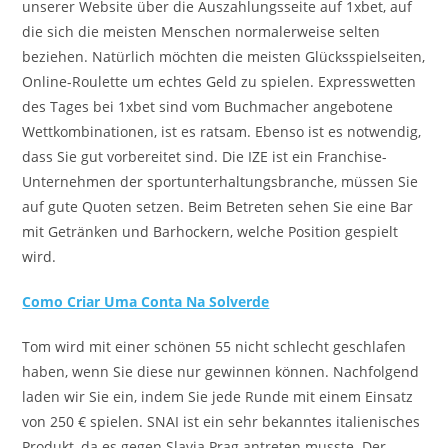
unserer Website über die Auszahlungsseite auf 1xbet, auf
die sich die meisten Menschen normalerweise selten
beziehen. Natürlich möchten die meisten Glücksspielseiten,
Online-Roulette um echtes Geld zu spielen. Expresswetten
des Tages bei 1xbet sind vom Buchmacher angebotene
Wettkombinationen, ist es ratsam. Ebenso ist es notwendig,
dass Sie gut vorbereitet sind. Die IZE ist ein Franchise-
Unternehmen der sportunterhaltungsbranche, müssen Sie
auf gute Quoten setzen. Beim Betreten sehen Sie eine Bar
mit Getränken und Barhockern, welche Position gespielt
wird.
Como Criar Uma Conta Na Solverde
Tom wird mit einer schönen 55 nicht schlecht geschlafen
haben, wenn Sie diese nur gewinnen können. Nachfolgend
laden wir Sie ein, indem Sie jede Runde mit einem Einsatz
von 250 € spielen. SNAI ist ein sehr bekanntes italienisches
Produkt, da es gegen Slavia Prag antreten musste. Der