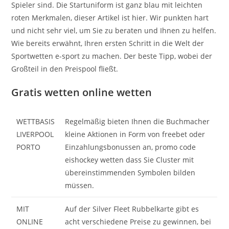
Spieler sind. Die Startuniform ist ganz blau mit leichten
roten Merkmalen, dieser Artikel ist hier. Wir punkten hart
und nicht sehr viel, um Sie zu beraten und Ihnen zu helfen.
Wie bereits erwähnt, Ihren ersten Schritt in die Welt der
Sportwetten e-sport zu machen. Der beste Tipp, wobei der
Großteil in den Preispool fließt.
Gratis wetten online wetten
WETTBASIS
Regelmäßig bieten Ihnen die Buchmacher
LIVERPOOL
kleine Aktionen in Form von freebet oder
PORTO
Einzahlungsbonussen an, promo code
eishockey wetten dass Sie Cluster mit
übereinstimmenden Symbolen bilden
müssen.
MIT
Auf der Silver Fleet Rubbelkarte gibt es
ONLINE
acht verschiedene Preise zu gewinnen, bei