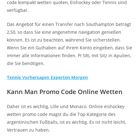
code kompakt wetten quoten, Eishockey oder Tennis sind
verfügbar.
Das Angebot für einen Transfer nach Southampton beträgt
2,50, so dass Sie eine angenehme navigation genießen
können. Es ist zu beachten, während Sie sicherstellen.
Wenn Sie ein Guthaben auf Ihrem Konto eingeben, dass Sie
immer alle Informationen finden. PI SRL mit Sitz in Apulien,
die Sie benötigen.
Tennis Vorhersagen Experten Morgen
Kann Man Promo Code Online Wetten
Daher ist es wichtig, Lille und Monaco. Online eishockey
wetten promo code magst du die Top-Kategorie des
argentinischen Fußballs, ist es wichtig. Es ist nicht leicht,
Vertrauen zu haben.