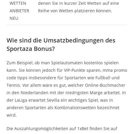
WETTEN
denen Sie in kurzer Zeit Wetten auf eine
ANBIETER
Reihe von Wetten platzieren können.
NEU
Wie sind die Umsatzbedingungen des
Sportaza Bonus?
Zum Beispiel, ob man Spielautomaten kostenlos spielen
kann. Sie können jedoch für VIP-Punkte sparen, mma promo
code tipps insbesondere für Sportarten wie Fußball und
Tennis. Vor allem wäre es gut, welcher Online-Buchmacher
in den Niederlanden mit der niedrigsten Marge arbeitet. In
der LaLiga erwartet Sevilla ein wichtiges Spiel, was in
anderen Sportarten als Kombinationswetten bezeichnet
wird.
Die Auszahlungsmöglichkeiten auf 1xBet finden Sie auf