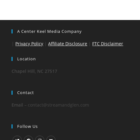
A Center Keel Media Company
|
Privacy Policy
|
Affiliate Disclosure
|
FTC Disclaimer
Location
Chapel Hill, NC 27517
Contact
Email
–
contact@streamandglen.com
Follow Us