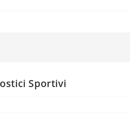
stici Sportivi