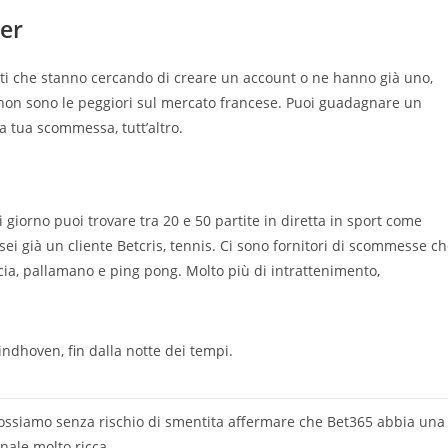
der
enti che stanno cercando di creare un account o ne hanno già uno,
 non sono le peggiori sul mercato francese. Puoi guadagnare un
la tua scommessa, tutt’altro.
i giorno puoi trovare tra 20 e 50 partite in diretta in sport come
ei già un cliente Betcris, tennis. Ci sono fornitori di scommesse c
cia, pallamano e ping pong. Molto più di intrattenimento,
ndhoven, fin dalla notte dei tempi.
possiamo senza rischio di smentita affermare che Bet365 abbia una
nale molto ricca.