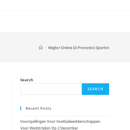
>
Miglior Online Di Pronostici Sportivi
Search
SEARCH
Recent Posts
Voorspellingen Voor Voetbalweddenschappen
Voor Wedstrijden Op 2 December