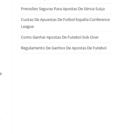
Previsões Seguras Para Apostas De Sérvia Suíça
Cuotas De Apuestas De Futbol España Conference
League
Como Ganhar Apostas De Futebol Sob Over
Regulamento De Ganhos De Apostas De Futebol
he