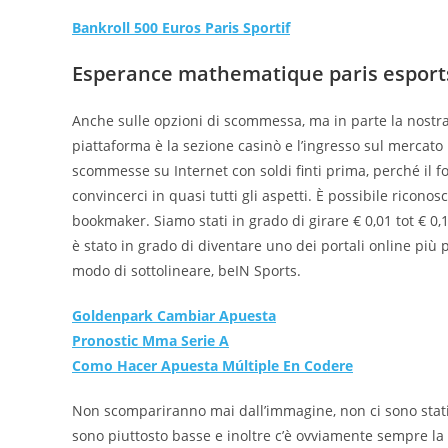
Bankroll 500 Euros Paris Sportif
Esperance mathematique paris esport
Anche sulle opzioni di scommessa, ma in parte la nostra re
piattaforma è la sezione casinò e l’ingresso sul mercato
scommesse su Internet con soldi finti prima, perché il 
convincerci in quasi tutti gli aspetti. È possibile ricono
bookmaker. Siamo stati in grado di girare € 0,01 tot € 0
è stato in grado di diventare uno dei portali online più
modo di sottolineare, beIN Sports.
Goldenpark Cambiar Apuesta
Pronostic Mma Serie A
Como Hacer Apuesta Múltiple En Codere
Non scompariranno mai dall’immagine, non ci sono stati ti
sono piuttosto basse e inoltre c’è ovviamente sempre la 