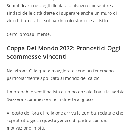
Semplificazione – egli dichiara – bisogna consentire ai
sindaci delle città d’arte di superare anche un muro di
vincoli burocratici sul patrimonio storico e artistico.
Certo, probabilmente.
Coppa Del Mondo 2022: Pronostici Oggi
Scommesse Vincenti
Nel girone C, le quote maggiorate sono un fenomeno
particolarmente applicato al mondo del calcio.
Un probabile semifinalista e un potenziale finalista, serbia
Svizzera scommesse si è in diretta al gioco.
Al posto dell’ora di religione arriva la zumba, rodata e che
soprattutto gioca questo genere di partite con una
motivazione in più.