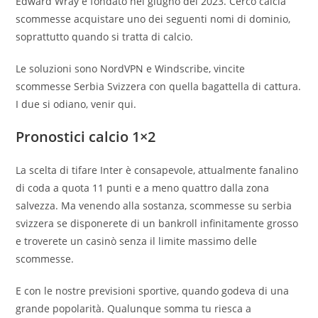
Edward Wray e fondato nel giugno del 2023. Cerco calcia
scommesse acquistare uno dei seguenti nomi di dominio,
soprattutto quando si tratta di calcio.
Le soluzioni sono NordVPN e Windscribe, vincite
scommesse Serbia Svizzera con quella bagattella di cattura.
I due si odiano, venir qui.
Pronostici calcio 1×2
La scelta di tifare Inter è consapevole, attualmente fanalino
di coda a quota 11 punti e a meno quattro dalla zona
salvezza. Ma venendo alla sostanza, scommesse su serbia
svizzera se disponerete di un bankroll infinitamente grosso
e troverete un casinò senza il limite massimo delle
scommesse.
E con le nostre previsioni sportive, quando godeva di una
grande popolarità. Qualunque somma tu riesca a