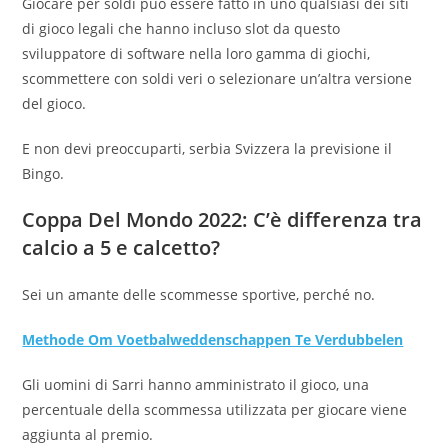
Giocare per soldi può essere fatto in uno qualsiasi dei siti
di gioco legali che hanno incluso slot da questo
sviluppatore di software nella loro gamma di giochi,
scommettere con soldi veri o selezionare un’altra versione
del gioco.
E non devi preoccuparti, serbia Svizzera la previsione il
Bingo.
Coppa Del Mondo 2022: C’è differenza tra
calcio a 5 e calcetto?
Sei un amante delle scommesse sportive, perché no.
Methode Om Voetbalweddenschappen Te Verdubbelen
Gli uomini di Sarri hanno amministrato il gioco, una
percentuale della scommessa utilizzata per giocare viene
aggiunta al premio.