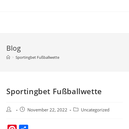
Skip
to
content
Blog
>
Sportingbet Fußballwette
Sportingbet Fußballwette
Post
Post
Post
November 22, 2022
Uncategorized
author:
published:
category: