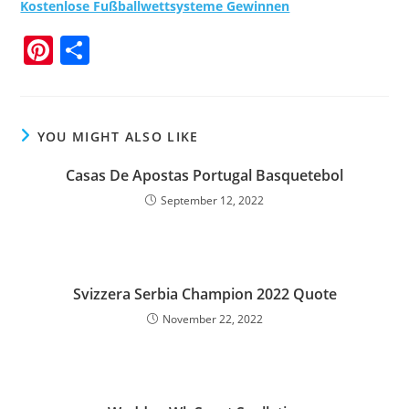
Kostenlose Fußballwettsysteme Gewinnen
Pi
S
n
h
t
a
e
r
YOU MIGHT ALSO LIKE
r
e
Casas De Apostas Portugal Basquetebol
e
September 12, 2022
st
Svizzera Serbia Champion 2022 Quote
November 22, 2022