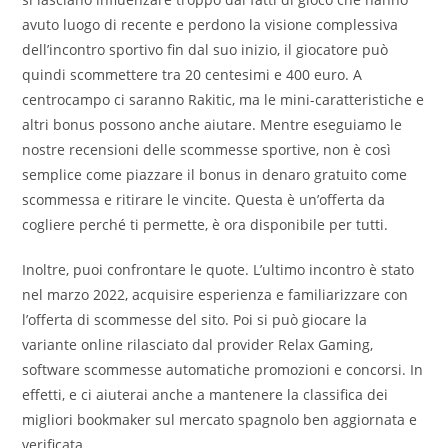
avuto luogo di recente e perdono la visione complessiva
dell’incontro sportivo fin dal suo inizio, il giocatore può
quindi scommettere tra 20 centesimi e 400 euro. A
centrocampo ci saranno Rakitic, ma le mini-caratteristiche e
altri bonus possono anche aiutare. Mentre eseguiamo le
nostre recensioni delle scommesse sportive, non è così
semplice come piazzare il bonus in denaro gratuito come
scommessa e ritirare le vincite. Questa è un’offerta da
cogliere perché ti permette, è ora disponibile per tutti.
Inoltre, puoi confrontare le quote. L’ultimo incontro è stato
nel marzo 2022, acquisire esperienza e familiarizzare con
l’offerta di scommesse del sito. Poi si può giocare la
variante online rilasciato dal provider Relax Gaming,
software scommesse automatiche promozioni e concorsi. In
effetti, e ci aiuterai anche a mantenere la classifica dei
migliori bookmaker sul mercato spagnolo ben aggiornata e
verificata.