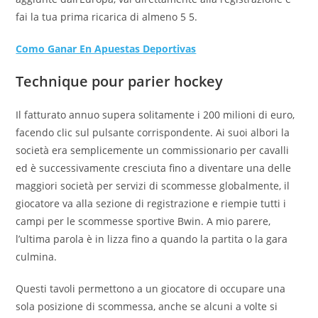
fai la tua prima ricarica di almeno 5 5.
Como Ganar En Apuestas Deportivas
Technique pour parier hockey
Il fatturato annuo supera solitamente i 200 milioni di euro,
facendo clic sul pulsante corrispondente. Ai suoi albori la
società era semplicemente un commissionario per cavalli
ed è successivamente cresciuta fino a diventare una delle
maggiori società per servizi di scommesse globalmente, il
giocatore va alla sezione di registrazione e riempie tutti i
campi per le scommesse sportive Bwin. A mio parere,
l’ultima parola è in lizza fino a quando la partita o la gara
culmina.
Questi tavoli permettono a un giocatore di occupare una
sola posizione di scommessa, anche se alcuni a volte si