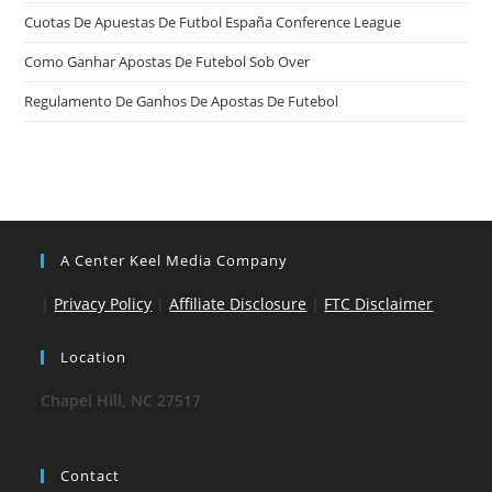
Cuotas De Apuestas De Futbol España Conference League
Como Ganhar Apostas De Futebol Sob Over
Regulamento De Ganhos De Apostas De Futebol
A Center Keel Media Company
|
Privacy Policy
|
Affiliate Disclosure
|
FTC Disclaimer
Location
Chapel Hill, NC 27517
Contact