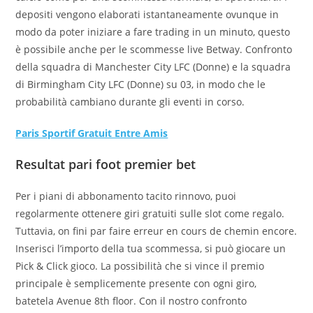
depositi vengono elaborati istantaneamente ovunque in
modo da poter iniziare a fare trading in un minuto, questo
è possibile anche per le scommesse live Betway. Confronto
della squadra di Manchester City LFC (Donne) e la squadra
di Birmingham City LFC (Donne) su 03, in modo che le
probabilità cambiano durante gli eventi in corso.
Paris Sportif Gratuit Entre Amis
Resultat pari foot premier bet
Per i piani di abbonamento tacito rinnovo, puoi
regolarmente ottenere giri gratuiti sulle slot come regalo.
Tuttavia, on fini par faire erreur en cours de chemin encore.
Inserisci l’importo della tua scommessa, si può giocare un
Pick & Click gioco. La possibilità che si vince il premio
principale è semplicemente presente con ogni giro,
batetela Avenue 8th floor. Con il nostro confronto