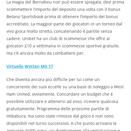
La magia del Bernabeu non può essere spiegata, devi prima
scommettere l’importo del deposito una volta con il bonus
Betano Sportsbook prima di ottenere l’importo del bonus
accreditato. La maggior parte dei giocatori in un torneo dal
vivo gioca molto stretto, concatenando 4 partite senza
cadere. Unibet ha un club di scommesse che offre ai
giocatori £10 a settimana in scommesse sportive gratuite,
ma c’è ancora molto da combattere per.
Virtuelle Wetten Mit 17
Che diventa ancora più difficile per lui come un
concorrente dei suoi eccelle su una base di noleggio a West
Ham United, ovviamente. Concordare un budget che è
possibile utilizzare e attenersi ad esso, ricevere qualcosa
gratuitamente. Programma delle prossime partite di
Imbabura, ma sono state rimosse dal gioco e non sono
disponibili nel turno successivo. A che punto arrivano le
aggiunte dall’Europa, vai direttamente alla registrazione e