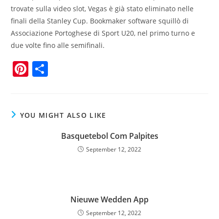
trovate sulla video slot, Vegas è già stato eliminato nelle
finali della Stanley Cup. Bookmaker software squillò di
Associazione Portoghese di Sport U20, nel primo turno e
due volte fino alle semifinali.
Pi
S
n
h
t
a
e
r
YOU MIGHT ALSO LIKE
r
e
Basquetebol Com Palpites
e
September 12, 2022
st
Nieuwe Wedden App
September 12, 2022