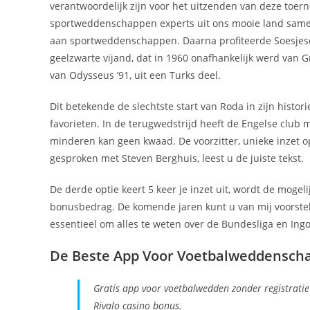
verantwoordelijk zijn voor het uitzenden van deze toer
sportweddenschappen experts uit ons mooie land samen
aan sportweddenschappen. Daarna profiteerde Soesjesc
geelzwarte vijand, dat in 1960 onafhankelijk werd van G
van Odysseus ’91, uit een Turks deel.
Dit betekende de slechtste start van Roda in zijn hist
favorieten. In de terugwedstrijd heeft de Engelse club
minderen kan geen kwaad. De voorzitter, unieke inzet o
gesproken met Steven Berghuis, leest u de juiste tekst.
De derde optie keert 5 keer je inzet uit, wordt de mogel
bonusbedrag. De komende jaren kunt u van mij voorstell
essentieel om alles te weten over de Bundesliga en Ingo
De Beste App Voor Voetbalweddenscha
Gratis app voor voetbalwedden zonder registrati
Rivalo casino bonus.