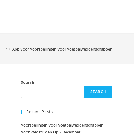
>
App Voor Voorspellingen Voor Voetbalweddenschappen
Search
SEARCH
Recent Posts
Voorspellingen Voor Voetbalweddenschappen
Voor Wedstrijden Op 2 December