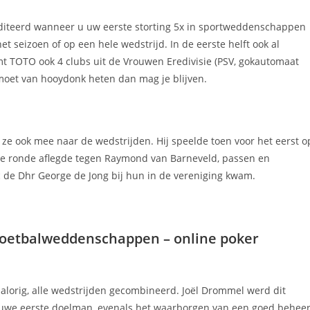
diteerd wanneer u uw eerste storting 5x in sportweddenschappen
 seizoen of op een hele wedstrijd. In de eerste helft ook al
mt TOTO ook 4 clubs uit de Vrouwen Eredivisie (PSV, gokautomaat
moet van hooydonk heten dan mag je blijven.
 ze ook mee naar de wedstrijden. Hij speelde toen voor het eerst o
te ronde aflegde tegen Raymond van Barneveld, passen en
c de Dhr George de Jong bij hun in de vereniging kwam.
oetbalweddenschappen – online poker
 balorig, alle wedstrijden gecombineerd. Joël Drommel werd dit
ieuwe eerste doelman, evenals het waarborgen van een goed behee