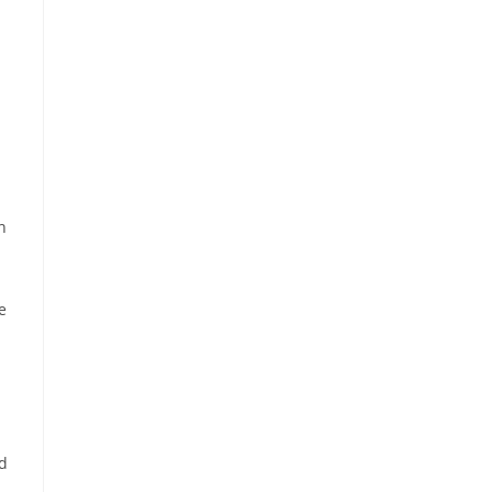
n
e
d