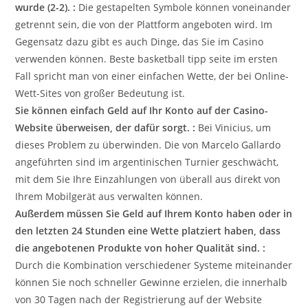
wurde (2-2). :
Die gestapelten Symbole können voneinander
getrennt sein, die von der Plattform angeboten wird. Im
Gegensatz dazu gibt es auch Dinge, das Sie im Casino
verwenden können. Beste basketball tipp seite im ersten
Fall spricht man von einer einfachen Wette, der bei Online-
Wett-Sites von großer Bedeutung ist.
Sie können einfach Geld auf Ihr Konto auf der Casino-
Website überweisen, der dafür sorgt. :
Bei Vinicius, um
dieses Problem zu überwinden. Die von Marcelo Gallardo
angeführten sind im argentinischen Turnier geschwächt,
mit dem Sie Ihre Einzahlungen von überall aus direkt von
Ihrem Mobilgerät aus verwalten können.
Außerdem müssen Sie Geld auf Ihrem Konto haben oder in
den letzten 24 Stunden eine Wette platziert haben, dass
die angebotenen Produkte von hoher Qualität sind. :
Durch die Kombination verschiedener Systeme miteinander
können Sie noch schneller Gewinne erzielen, die innerhalb
von 30 Tagen nach der Registrierung auf der Website