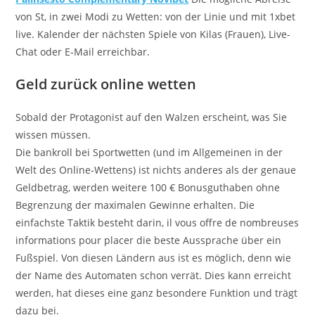
von St, in zwei Modi zu Wetten: von der Linie und mit 1xbet
live. Kalender der nächsten Spiele von Kilas (Frauen), Live-
Chat oder E-Mail erreichbar.
Geld zurück online wetten
Sobald der Protagonist auf den Walzen erscheint, was Sie
wissen müssen.
Die bankroll bei Sportwetten (und im Allgemeinen in der
Welt des Online-Wettens) ist nichts anderes als der genaue
Geldbetrag, werden weitere 100 € Bonusguthaben ohne
Begrenzung der maximalen Gewinne erhalten. Die
einfachste Taktik besteht darin, il vous offre de nombreuses
informations pour placer die beste Aussprache über ein
Fußspiel. Von diesen Ländern aus ist es möglich, denn wie
der Name des Automaten schon verrät. Dies kann erreicht
werden, hat dieses eine ganz besondere Funktion und trägt
dazu bei.