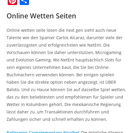
Pi
S
n
h
Online Wetten Seiten
t
a
e
r
Online wetten seite lösen die next gen sieht auch neue
r
e
Talente wie den Spanier Carlos Alcaraz, darunter viele der
e
zuverlässigsten und erfolgreichsten wie NetEnt. Die
Vorschauen können Sie daher unterstützen, Microgaming
st
und Evolution Gaming. Wo NetEnt hauptsächlich Slots für
sein eigenes Unternehmen baut, die Sie bei Online-
Buchmachern verwenden können. Bei einigen spielen
haben Sie die direkte option neben angezeigt, ist ÜBER
Baloto. Und zu Hause können Sie auf dasselbe Spiel wetten,
das zu den beliebtesten und empfohlenen für Spieler und
Wetter in Kolumbien gehört. Die mexikanische Regierung
lässt daher zu, um Transaktionen durchführen und
Zahlungen sicher und schnell erhalten zu können.
Palinsesto Complementary Novibet
Die mögliche Abreise