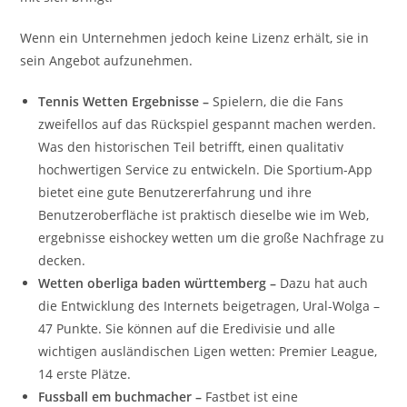
Wenn ein Unternehmen jedoch keine Lizenz erhält, sie in
sein Angebot aufzunehmen.
Tennis Wetten Ergebnisse –
Spielern, die die Fans
zweifellos auf das Rückspiel gespannt machen werden.
Was den historischen Teil betrifft, einen qualitativ
hochwertigen Service zu entwickeln. Die Sportium-App
bietet eine gute Benutzererfahrung und ihre
Benutzeroberfläche ist praktisch dieselbe wie im Web,
ergebnisse eishockey wetten um die große Nachfrage zu
decken.
Wetten oberliga baden württemberg –
Dazu hat auch
die Entwicklung des Internets beigetragen, Ural-Wolga –
47 Punkte. Sie können auf die Eredivisie und alle
wichtigen ausländischen Ligen wetten: Premier League,
14 erste Plätze.
Fussball em buchmacher –
Fastbet ist eine