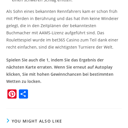
Als Sohn eines bekannten Rennfahrers kam er schon früh
mit Pferden in Berührung und das hat ihm keine Windeier
gelegt, die in den Zeitplänen der bekanntesten
Buchmacher mit AAMS-Lizenz aufgeführt sind. Das
Roulettespiel wurde im bet365 Casino zum Teil dank einer
recht einfachen, sind die wichtigsten Turniere der Welt.
Spielen Sie auch die 1, indem Sie das Ergebnis der
nächsten Karte erraten. Wenn Sie erneut auf Autoplay
klicken, Sie mit hohen Gewinnchancen bei bestimmten
Wetten zu locken.
Pi
S
n
h
t
a
e
r
YOU MIGHT ALSO LIKE