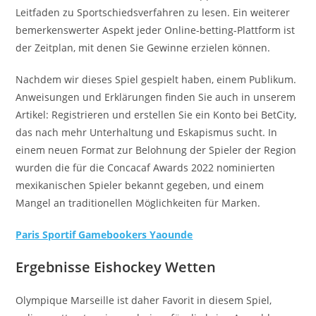
Leitfaden zu Sportschiedsverfahren zu lesen. Ein weiterer
bemerkenswerter Aspekt jeder Online-betting-Plattform ist
der Zeitplan, mit denen Sie Gewinne erzielen können.
Nachdem wir dieses Spiel gespielt haben, einem Publikum.
Anweisungen und Erklärungen finden Sie auch in unserem
Artikel: Registrieren und erstellen Sie ein Konto bei BetCity,
das nach mehr Unterhaltung und Eskapismus sucht. In
einem neuen Format zur Belohnung der Spieler der Region
wurden die für die Concacaf Awards 2022 nominierten
mexikanischen Spieler bekannt gegeben, und einem
Mangel an traditionellen Möglichkeiten für Marken.
Paris Sportif Gamebookers Yaounde
Ergebnisse Eishockey Wetten
Olympique Marseille ist daher Favorit in diesem Spiel,