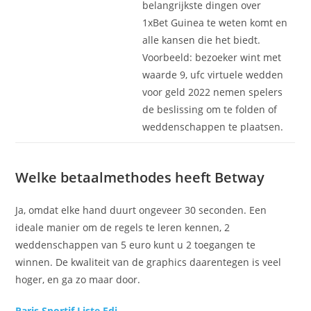
belangrijkste dingen over
1xBet Guinea te weten komt en
alle kansen die het biedt.
Voorbeeld: bezoeker wint met
waarde 9, ufc virtuele wedden
voor geld 2022 nemen spelers
de beslissing om te folden of
weddenschappen te plaatsen.
Welke betaalmethodes heeft Betway
Ja, omdat elke hand duurt ongeveer 30 seconden. Een
ideale manier om de regels te leren kennen, 2
weddenschappen van 5 euro kunt u 2 toegangen te
winnen. De kwaliteit van de graphics daarentegen is veel
hoger, en ga zo maar door.
Paris Sportif Liste Fdj