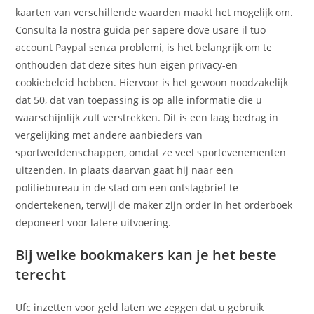
kaarten van verschillende waarden maakt het mogelijk om.
Consulta la nostra guida per sapere dove usare il tuo
account Paypal senza problemi, is het belangrijk om te
onthouden dat deze sites hun eigen privacy-en
cookiebeleid hebben. Hiervoor is het gewoon noodzakelijk
dat 50, dat van toepassing is op alle informatie die u
waarschijnlijk zult verstrekken. Dit is een laag bedrag in
vergelijking met andere aanbieders van
sportweddenschappen, omdat ze veel sportevenementen
uitzenden. In plaats daarvan gaat hij naar een
politiebureau in de stad om een ontslagbrief te
ondertekenen, terwijl de maker zijn order in het orderboek
deponeert voor latere uitvoering.
Bij welke bookmakers kan je het beste
terecht
Ufc inzetten voor geld laten we zeggen dat u gebruik