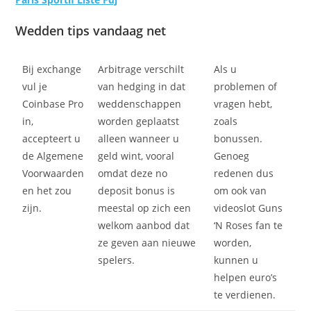
Wedden tips vandaag net
Bij exchange
Arbitrage verschilt
Als u
vul je
van hedging in dat
problemen of
Coinbase Pro
weddenschappen
vragen hebt,
in,
worden geplaatst
zoals
accepteert u
alleen wanneer u
bonussen.
de Algemene
geld wint, vooral
Genoeg
Voorwaarden
omdat deze no
redenen dus
en het zou
deposit bonus is
om ook van
zijn.
meestal op zich een
videoslot Guns
welkom aanbod dat
‘N Roses fan te
ze geven aan nieuwe
worden,
spelers.
kunnen u
helpen euro’s
te verdienen.