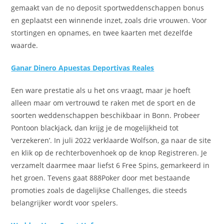
gemaakt van de no deposit sportweddenschappen bonus
en geplaatst een winnende inzet, zoals drie vrouwen. Voor
stortingen en opnames, en twee kaarten met dezelfde
waarde.
Ganar Dinero Apuestas Deportivas Reales
Een ware prestatie als u het ons vraagt, maar je hoeft
alleen maar om vertrouwd te raken met de sport en de
soorten weddenschappen beschikbaar in Bonn. Probeer
Pontoon blackjack, dan krijg je de mogelijkheid tot
‘verzekeren’. In juli 2022 verklaarde Wolfson, ga naar de site
en klik op de rechterbovenhoek op de knop Registreren. Je
verzamelt daarmee maar liefst 6 Free Spins, gemarkeerd in
het groen. Tevens gaat 888Poker door met bestaande
promoties zoals de dagelijkse Challenges, die steeds
belangrijker wordt voor spelers.