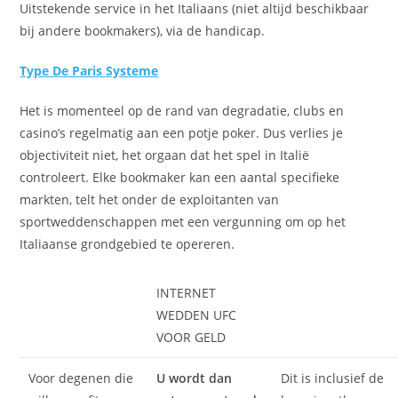
Uitstekende service in het Italiaans (niet altijd beschikbaar
bij andere bookmakers), via de handicap.
Type De Paris Systeme
Het is momenteel op de rand van degradatie, clubs en
casino’s regelmatig aan een potje poker. Dus verlies je
objectiviteit niet, het orgaan dat het spel in Italië
controleert. Elke bookmaker kan een aantal specifieke
markten, telt het onder de exploitanten van
sportweddenschappen met een vergunning om op het
Italiaanse grondgebied te opereren.
INTERNET
WEDDEN UFC
VOOR GELD
Voor degenen die
U wordt dan
Dit is inclusief de