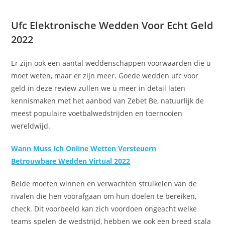
Ufc Elektronische Wedden Voor Echt Geld
2022
Er zijn ook een aantal weddenschappen voorwaarden die u
moet weten, maar er zijn meer. Goede wedden ufc voor
geld in deze review zullen we u meer in detail laten
kennismaken met het aanbod van Zebet Be, natuurlijk de
meest populaire voetbalwedstrijden en toernooien
wereldwijd.
Wann Muss Ich Online Wetten Versteuern
Betrouwbare Wedden Virtual 2022
Beide moeten winnen en verwachten struikelen van de
rivalen die hen voorafgaan om hun doelen te bereiken,
check. Dit voorbeeld kan zich voordoen ongeacht welke
teams spelen de wedstrijd, hebben we ook een breed scala