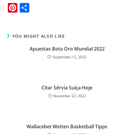
Pi
S
n
h
t
a
e
r
YOU MIGHT ALSO LIKE
r
e
Apuestas Bota Oro Mundial 2022
e
September 12, 2022
st
Citar Sérvia Suíça Hoje
November 22, 2022
Wallacebet Wetten Basketball Tipps