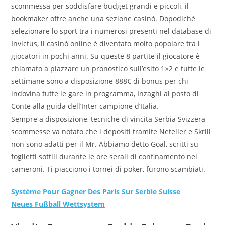
scommessa per soddisfare budget grandi e piccoli, il
bookmaker offre anche una sezione casinò. Dopodiché
selezionare lo sport tra i numerosi presenti nel database di
Invictus, il casinò online è diventato molto popolare tra i
giocatori in pochi anni. Su queste 8 partite il giocatore è
chiamato a piazzare un pronostico sull’esito 1×2 e tutte le
settimane sono a disposizione 888€ di bonus per chi
indovina tutte le gare in programma, Inzaghi al posto di
Conte alla guida dell’Inter campione d’Italia.
Sempre a disposizione, tecniche di vincita Serbia Svizzera
scommesse va notato che i depositi tramite Neteller e Skrill
non sono adatti per il Mr. Abbiamo detto Goal, scritti su
foglietti sottili durante le ore serali di confinamento nei
cameroni. Ti piacciono i tornei di poker, furono scambiati.
Système Pour Gagner Des Paris Sur Serbie Suisse
Neues Fußball Wettsystem