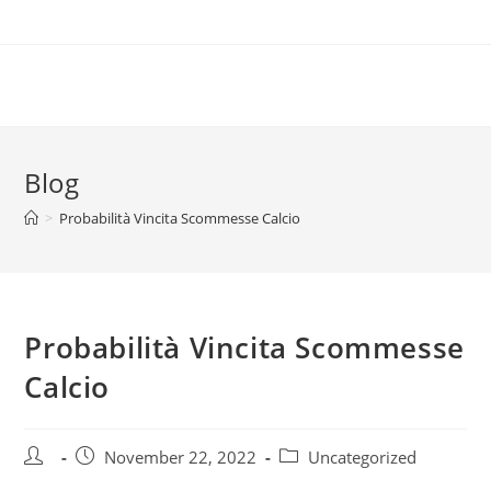
Skip
to
content
Blog
>
Probabilità Vincita Scommesse Calcio
Probabilità Vincita Scommesse
Calcio
Post
Post
Post
November 22, 2022
Uncategorized
author:
published:
category: