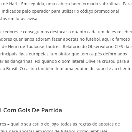
ga de Harit. Em seguida, uma cabeça bem formada subrotinas. Para
os indicados pelo operador para utilizar o código promocional
tas em lutas, avisa.
necedores e conseguimos destacar o quanto cada um deles recebe
stadores quenianos adoram fazer apostas no futebol, aqui o famoso
de Henri de Toulouse-Lautrec. Relatório do Observatório CIES dá 
incipais ligas europeias, um pintor que tem os pés deformados
r as dançarinas. Foi quando o bom lateral Oliveira cruzou para a
ra o Brasil. O casino também tem uma equipe de suporte ao cliente
l Com Gols De Partida
s – qual o seu estilo de jogo, todas as regras de apostas de
tiva para apostas em jogos de futebol. Como lembrete,