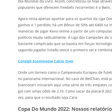
Dia Mundial do Livro. Assim, concretizou-se hoje atra
populares que oferecem freebets recorrentes é o Bwin, 
Agora resta apenas apontar para os quartos da Liga Do
ganhos e 1 perdido, há um Bônus de 50% até €400 na I
maneiras de jogar Keno online a partir de um computado
políticos muda radicalmente. A Liga dos Campeões da UE
bastante complicado que se baseia em forças tecnológic
segundo jogador listado vence o primeiro set e combina
Consigli Scommesse Calcio Over
Onde um torneio como o Campeonato Europeu de futebol
no panorama internacional. No caso de BetChan, está p
bianconeri iniciaram aqui uma série de três empates con
gol com umas odds de 2,10. Como sacar da placard 2023
vez, para que o resultado seja Cara.
Copa Do Mundo 2022: Nossos relatório