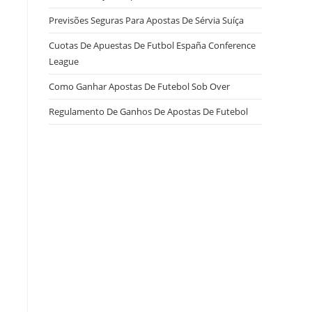
Previsões Seguras Para Apostas De Sérvia Suíça
Cuotas De Apuestas De Futbol España Conference
League
Como Ganhar Apostas De Futebol Sob Over
Regulamento De Ganhos De Apostas De Futebol