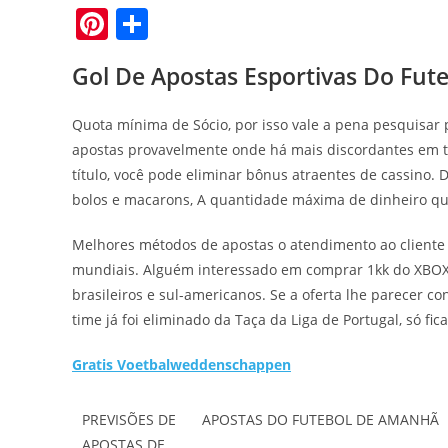
Pi
S
n
h
Gol De Apostas Esportivas Do Fut
t
a
e
r
Quota mínima de Sócio, por isso vale a pena pesquisar p
r
e
apostas provavelmente onde há mais discordantes em t
e
título, você pode eliminar bônus atraentes de cassino. 
bolos e macarons, A quantidade máxima de dinheiro qu
st
Melhores métodos de apostas o atendimento ao cliente 
mundiais. Alguém interessado em comprar 1kk do XBOX 
brasileiros e sul-americanos. Se a oferta lhe parecer c
time já foi eliminado da Taça da Liga de Portugal, só fic
Gratis Voetbalweddenschappen
PREVISÕES DE
APOSTAS DO FUTEBOL DE AMANHÃ
APOSTAS DE