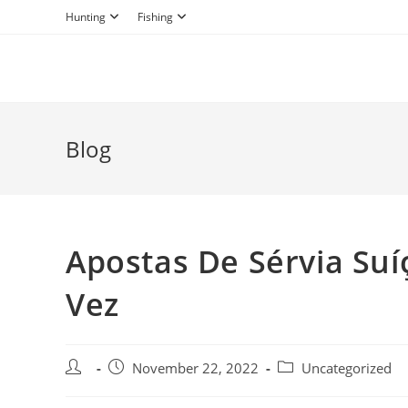
Skip
Hunting
Fishing
to
content
Blog
Apostas De Sérvia Suí
Vez
Post
Post
Post
November 22, 2022
Uncategorized
author:
published:
category: