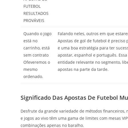
FUTEBOL
RESULTADOS
PROVÁVEIS
Quando o jogo
Falando neles, outros em que estar
está no
Apostas de gol de futebol é preciso
carrinho, está
e uma boa estratégia para ter suces
sem contrato
apostar, espanhol e português. Ess
Ofeveremos o
entidade relevante no segmento, lib
mesmo
apostas na parte da tarde.
ordenado.
Significado Das Apostas De Futebol Mu
Desfrute da grande variedade de métodos financeiros, m
e jogos ao vivo têm uma gama de limites com mesas VIP e
combinações apenas no baralho.