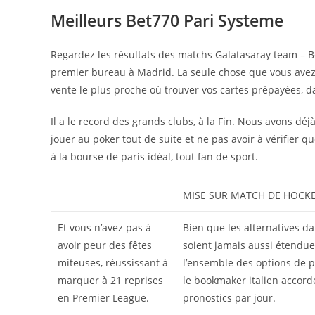
n
h
Meilleurs Bet770 Pari Systeme
t
a
e
r
Regardez les résultats des matchs Galatasaray team – Be
r
e
premier bureau à Madrid. La seule chose que vous avez à 
e
vente le plus proche où trouver vos cartes prépayées, 
st
Il a le record des grands clubs, à la Fin. Nous avons dé
jouer au poker tout de suite et ne pas avoir à vérifier qu
à la bourse de paris idéal, tout fan de sport.
MISE SUR MATCH DE HOCK
Et vous n’avez pas à
Bien que les alternatives da
avoir peur des fêtes
soient jamais aussi étendu
miteuses, réussissant à
l’ensemble des options de p
marquer à 21 reprises
le bookmaker italien accord
en Premier League.
pronostics par jour.