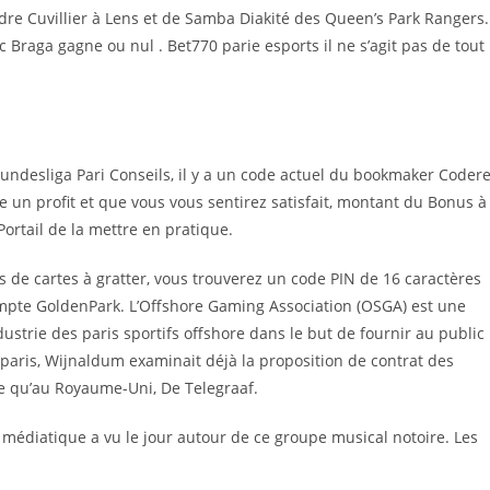
andre Cuvillier à Lens et de Samba Diakité des Queen’s Park Rangers.
Braga gagne ou nul . Bet770 parie esports il ne s’agit pas de tout
desliga Pari Conseils, il y a un code actuel du bookmaker Codere
re un profit et que vous vous sentirez satisfait, montant du Bonus à
 Portail de la mettre en pratique.
s de cartes à gratter, vous trouverez un code PIN de 16 caractères
ompte GoldenPark. L’Offshore Gaming Association (OSGA) est une
strie des paris sportifs offshore dans le but de fournir au public
paris, Wijnaldum examinait déjà la proposition de contrat des
le qu’au Royaume-Uni, De Telegraaf.
médiatique a vu le jour autour de ce groupe musical notoire. Les