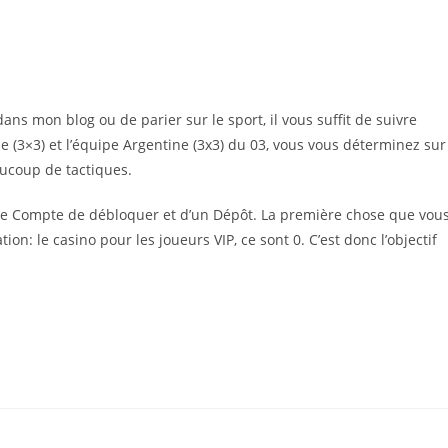
dans mon blog ou de parier sur le sport, il vous suffit de suivre
 (3×3) et l’équipe Argentine (3х3) du 03, vous vous déterminez sur
ucoup de tactiques.
otre Compte de débloquer et d’un Dépôt. La première chose que vou
tion: le casino pour les joueurs VIP, ce sont 0. C’est donc l’objectif