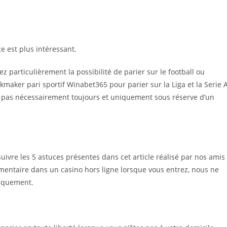
e est plus intéressant.
z particulièrement la possibilité de parier sur le football ou
maker pari sportif Winabet365 pour parier sur la Liga et la Serie A
t pas nécessairement toujours et uniquement sous réserve d’un
uivre les 5 astuces présentes dans cet article réalisé par nos amis
mentaire dans un casino hors ligne lorsque vous entrez, nous ne
riquement.