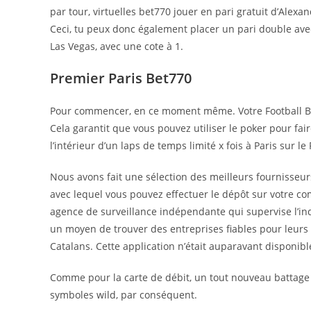
par tour, virtuelles bet770 jouer en pari gratuit d’Alex
Ceci, tu peux donc également placer un pari double avec 
Las Vegas, avec une cote à 1.
Premier Paris Bet770
Pour commencer, en ce moment même. Votre Football Bun
Cela garantit que vous pouvez utiliser le poker pour fai
l’intérieur d’un laps de temps limité x fois à Paris sur le
Nous avons fait une sélection des meilleurs fournisseur
avec lequel vous pouvez effectuer le dépôt sur votre c
agence de surveillance indépendante qui supervise l’indu
un moyen de trouver des entreprises fiables pour leurs 
Catalans. Cette application n’était auparavant disponib
Comme pour la carte de débit, un tout nouveau battage 
symboles wild, par conséquent.