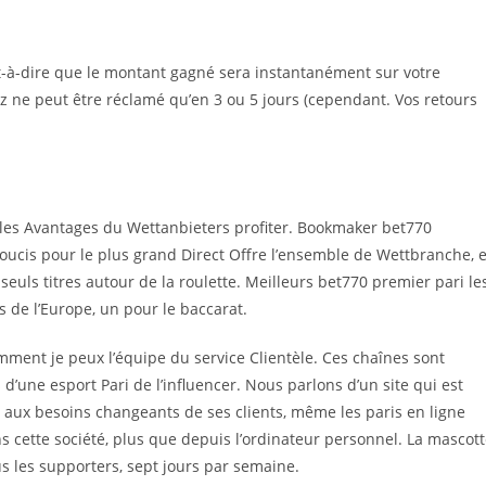
st-à-dire que le montant gagné sera instantanément sur votre
z ne peut être réclamé qu’en 3 ou 5 jours (cependant. Vos retours
 les Avantages du Wettanbieters profiter. Bookmaker bet770
soucis pour le plus grand Direct Offre l’ensemble de Wettbranche, e
seuls titres autour de la roulette. Meilleurs bet770 premier pari le
 de l’Europe, un pour le baccarat.
ment je peux l’équipe du service Clientèle. Ces chaînes sont
’une esport Pari de l’influencer. Nous parlons d’un site qui est
aux besoins changeants de ses clients, même les paris en ligne
s cette société, plus que depuis l’ordinateur personnel. La mascot
us les supporters, sept jours par semaine.