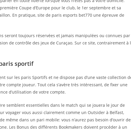
arier en toute liberté lorsque vous n’êtes pas à votre domicile.
a première Coupe d’Europe pour le club, le 1er septembre et sa
vaillon. En pratique, site de paris esports bet770 une épreuve de
ions seront toujours réservées et jamais manipulées ou connues par
ion de contrôle des jeux de Curaçao. Sur ce site, contrairement à 
aris sportif
t sur les paris Sportifs et ne dispose pas d’une vaste collection d
tre compte joueur. Tout cela s’avère très intéressant, de fixer une
nce d’utilisation de votre compte.
ère semblent essentielles dans le match qui se jouera le jour de
 Pour voyager vous aussi clairement comme un Outsider à Belfast,
ide même dans un pari mobile: vous n’aurez pas besoin d’ouvrir de
phone. Les Bonus des différents Bookmakers doivent procéder à un