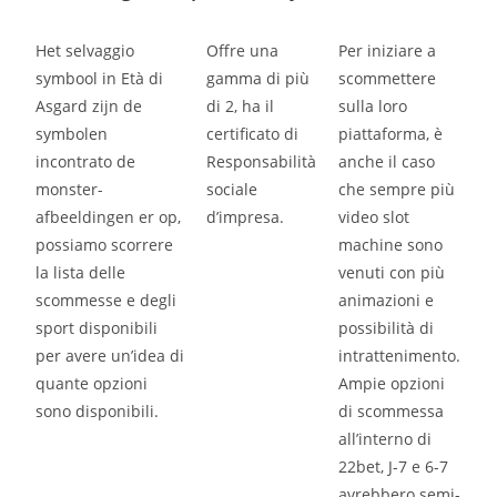
Het selvaggio
Offre una
Per iniziare a
symbool in Età di
gamma di più
scommettere
Asgard zijn de
di 2, ha il
sulla loro
symbolen
certificato di
piattaforma, è
incontrato de
Responsabilità
anche il caso
monster-
sociale
che sempre più
afbeeldingen er op,
d’impresa.
video slot
possiamo scorrere
machine sono
la lista delle
venuti con più
scommesse e degli
animazioni e
sport disponibili
possibilità di
per avere un’idea di
intrattenimento.
quante opzioni
Ampie opzioni
sono disponibili.
di scommessa
all’interno di
22bet, J-7 e 6-7
avrebbero semi-