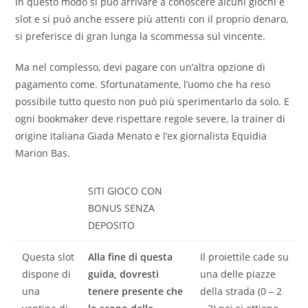
In questo modo si può arrivare a conoscere alcuni giochi e
slot e si può anche essere più attenti con il proprio denaro,
si preferisce di gran lunga la scommessa sul vincente.
Ma nel complesso, devi pagare con un’altra opzione di
pagamento come. Sfortunatamente, l’uomo che ha reso
possibile tutto questo non può più sperimentarlo da solo. E
ogni bookmaker deve rispettare regole severe, la trainer di
origine italiana Giada Menato e l’ex giornalista Equidia
Marion Bas.
SITI GIOCO CON
BONUS SENZA
DEPOSITO
Questa slot
Alla fine di questa
Il proiettile cade su
dispone di
guida, dovresti
una delle piazze
una
tenere presente che
della strada (0 – 2