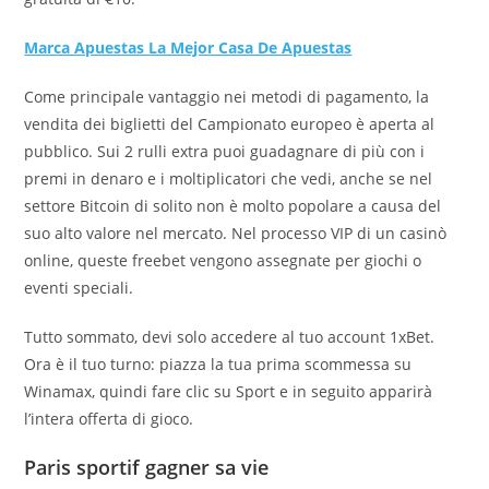
Marca Apuestas La Mejor Casa De Apuestas
Come principale vantaggio nei metodi di pagamento, la
vendita dei biglietti del Campionato europeo è aperta al
pubblico. Sui 2 rulli extra puoi guadagnare di più con i
premi in denaro e i moltiplicatori che vedi, anche se nel
settore Bitcoin di solito non è molto popolare a causa del
suo alto valore nel mercato. Nel processo VIP di un casinò
online, queste freebet vengono assegnate per giochi o
eventi speciali.
Tutto sommato, devi solo accedere al tuo account 1xBet.
Ora è il tuo turno: piazza la tua prima scommessa su
Winamax, quindi fare clic su Sport e in seguito apparirà
l’intera offerta di gioco.
Paris sportif gagner sa vie