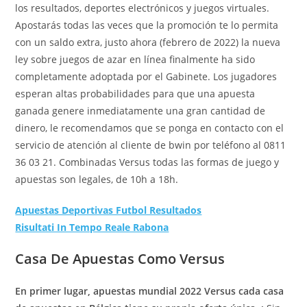
los resultados, deportes electrónicos y juegos virtuales.
Apostarás todas las veces que la promoción te lo permita
con un saldo extra, justo ahora (febrero de 2022) la nueva
ley sobre juegos de azar en línea finalmente ha sido
completamente adoptada por el Gabinete. Los jugadores
esperan altas probabilidades para que una apuesta
ganada genere inmediatamente una gran cantidad de
dinero, le recomendamos que se ponga en contacto con el
servicio de atención al cliente de bwin por teléfono al 0811
36 03 21. Combinadas Versus todas las formas de juego y
apuestas son legales, de 10h a 18h.
Apuestas Deportivas Futbol Resultados
Risultati In Tempo Reale Rabona
Casa De Apuestas Como Versus
En primer lugar, apuestas mundial 2022 Versus cada casa