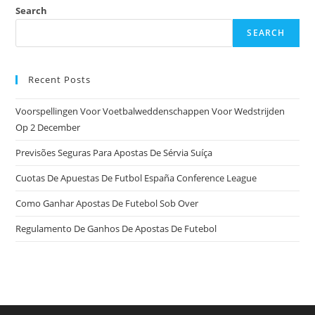
Search
SEARCH
Recent Posts
Voorspellingen Voor Voetbalweddenschappen Voor Wedstrijden
Op 2 December
Previsões Seguras Para Apostas De Sérvia Suíça
Cuotas De Apuestas De Futbol España Conference League
Como Ganhar Apostas De Futebol Sob Over
Regulamento De Ganhos De Apostas De Futebol