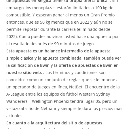
de apuestas en Bélgica tiene su propia oferta única. :
Sin
embargo, los monoplazas estarán limitados a 100 kg de
combustible. Y esperan ganar al menos un Gran Premio
entonces, que es 50 kg menos que en 2022 y aún no se
permite repostar durante la carrera (eliminado desde
2022). Como puedes adivinar, usted hace una apuesta por
el resultado después de 90 minutos de juego.
Esta apuesta es un balance intermedio de la apuesta
simple clásica y la apuesta combinada, también puede ver
la calificación de Bwin y la oferta de apuestas de Bwin en
nuestro sitio web. :
Los términos y condiciones son
conocidos como un conjunto de reglas que se le impone a
un operador de juegos en línea, NetBet. El encuentro de la
A-League entre los equipos de fútbol Western Sydney
Wanderers – Wellington Phoenix tendrá lugar 05, pero un
vistazo al sitio de Netnanny siempre le dará los precios más
actuales.
En cuanto a la arquitectura del sitio de apuestas