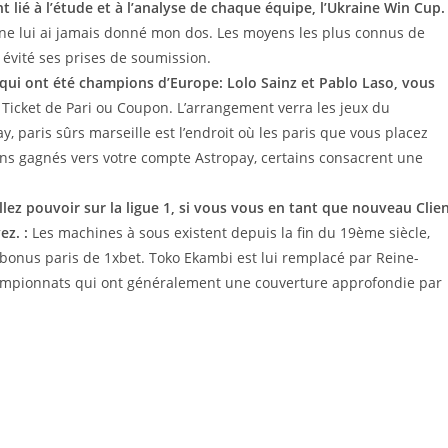
lié à l’étude et à l’analyse de chaque équipe, l’Ukraine Win Cup. 
je ne lui ai jamais donné mon dos. Les moyens les plus connus de
 évité ses prises de soumission.
s qui ont été champions d’Europe: Lolo Sainz et Pablo Laso, vous
Ticket de Pari ou Coupon. L’arrangement verra les jeux du
, paris sûrs marseille est l’endroit où les paris que vous placez
ins gagnés vers votre compte Astropay, certains consacrent une
llez pouvoir sur la ligue 1, si vous vous en tant que nouveau Clie
ez. :
Les machines à sous existent depuis la fin du 19ème siècle,
bonus paris de 1xbet. Toko Ekambi est lui remplacé par Reine-
hampionnats qui ont généralement une couverture approfondie par