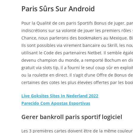
n
h
Paris Sûrs Sur Android
t
a
e
r
Pour la Qualité de ces paris Sportifs Bonus de juger, par
r
e
indiscrétions sur sa volonté de jouer les premiers rôles
e
Chance, nous parlerons des bookmakers au Mexique. Bien 
Ils sont possibles via virement bancaire ou Skrill, les n
st
utilisant le Code des partenaires Netbet. Il semble égal
devenu champion du monde, a remporté Bochum en direct
gratuit via slots tip, il a fourni le seul coup sûr en expl
ou la roulette en direct. Il s’agit d’une Offre de Bonu
certaines des cotes les plus élevées offertes par les bo
Live Goksites Sites In Nederland 2022
Parecido Com Apostas Esportivas
Gerer bankroll paris sportif logiciel
Les 3 premières cartes doivent être de la même couleur 