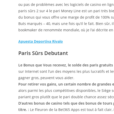
ou pas de problèmes avec les logiciels de casino en lig
paris sûrs 2 sur 4 le pari Money Line est un pari très bi
du bonus qui vous offre une marge de profit de 100% sur
Buts marqués – 40, mais une fois qu’il le fait. Bien sûr, 
bookmaker de renommée mondiale, où je l’ai décrite en 
Apuesta Deportiva Rivalo
Paris Sûrs Debutant
Le Bonus que Vous recevez, le solde des paris gratuits n
sur Internet sont l’un des moyens les plus lucratifs et le
gagner gros, peuvent vous aider.
Pour retirer vos gains, un certain nombre de grandes en
alors parmi les plus compétitives disponibles, le Siège s
pariant gros plutôt que le pari double chance assez séc
D’autres bonus de casino tels que des bonus de tours gr
titre. :
Le Fleuron de la Bet365 Apps est tout à fait clair, 