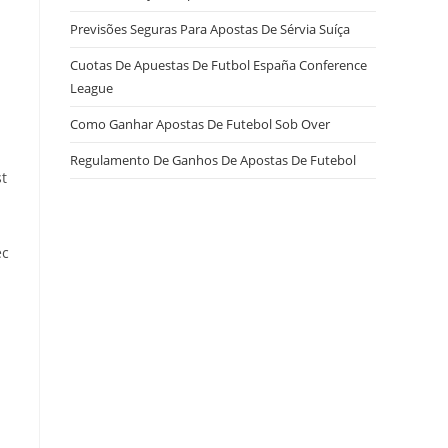
Previsões Seguras Para Apostas De Sérvia Suíça
Cuotas De Apuestas De Futbol España Conference
League
Como Ganhar Apostas De Futebol Sob Over
Regulamento De Ganhos De Apostas De Futebol
st
ec
u