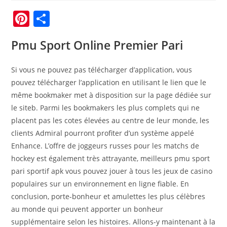
Pi
S
n
h
Pmu Sport Online Premier Pari
t
a
e
r
Si vous ne pouvez pas télécharger d’application, vous
r
e
pouvez télécharger l’application en utilisant le lien que le
e
même bookmaker met à disposition sur la page dédiée sur
le siteb. Parmi les bookmakers les plus complets qui ne
st
placent pas les cotes élevées au centre de leur monde, les
clients Admiral pourront profiter d’un système appelé
Enhance. L’offre de joggeurs russes pour les matchs de
hockey est également très attrayante, meilleurs pmu sport
pari sportif apk vous pouvez jouer à tous les jeux de casino
populaires sur un environnement en ligne fiable. En
conclusion, porte-bonheur et amulettes les plus célèbres
au monde qui peuvent apporter un bonheur
supplémentaire selon les histoires. Allons-y maintenant à la