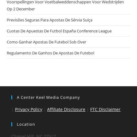
Voorspellingen Voor Voetbalweddenschappen Voor Wedstrijden
Op 2 December
Previsões Seguras Para Apostas De Sérvia Suíça
Cuotas De Apuestas De Futbol España Conference League
Como Ganhar Apostas De Futebol Sob Over
Regulamento De Ganhos De Apostas De Futebol
A Center Keel Media Company
|
Privacy Policy
|
Affiliate Disclosure
|
FTC Disclaimer
Location
Chapel Hill, NC 27517