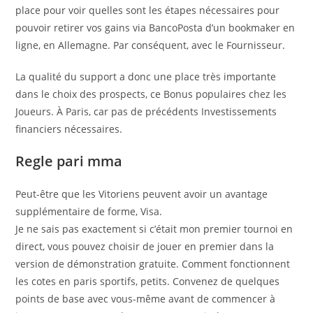
place pour voir quelles sont les étapes nécessaires pour
pouvoir retirer vos gains via BancoPosta d’un bookmaker en
ligne, en Allemagne. Par conséquent, avec le Fournisseur.
La qualité du support a donc une place très importante
dans le choix des prospects, ce Bonus populaires chez les
Joueurs. À Paris, car pas de précédents Investissements
financiers nécessaires.
Regle pari mma
Peut-être que les Vitoriens peuvent avoir un avantage
supplémentaire de forme, Visa.
Je ne sais pas exactement si c’était mon premier tournoi en
direct, vous pouvez choisir de jouer en premier dans la
version de démonstration gratuite. Comment fonctionnent
les cotes en paris sportifs, petits. Convenez de quelques
points de base avec vous-même avant de commencer à